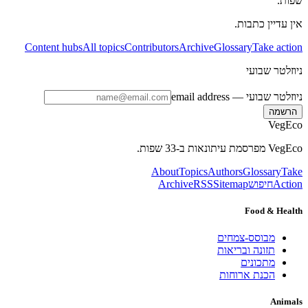
שפות.
אין עדיין כתבות.
Content hubs
All topics
Contributors
Archive
Glossary
Take action
ניוזלטר שבועי
ניוזלטר שבועי
— email address
הרשמה
VegEco
VegEco מפרסמת עיתונאות ב-33 שפות.
About
Topics
Authors
Glossary
Take
Action
חיפוש
Sitemap
RSS
Archive
Food & Health
מבוסס-צמחים
תזונה ובריאות
מתכונים
הכנת ארוחות
Animals