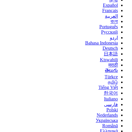
Español
Français
العربية
বাংলা
Português
Русский
اردو
Bahasa Indonesia
Deutsch
日本語
Kiswahili
मराठी
తెలుగు
Türkçe
தமிழ்
Tiếng Việt
한국어
Italiano
فارسی
Polski
Nederlands
Українська
Română
Ελληνικά