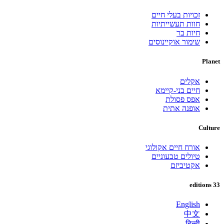
זכויות בעלי חיים
חוות תעשייתיות
חיות בר
שימור אוקיינוסים
Planet
אקלים
חיים בני-קיימא
אפס פסולת
אופנה אתית
Culture
אורח חיים אקולוגי
טיולים טבעוניים
אקטיביזם
33 editions
English
中文
हिन्दी