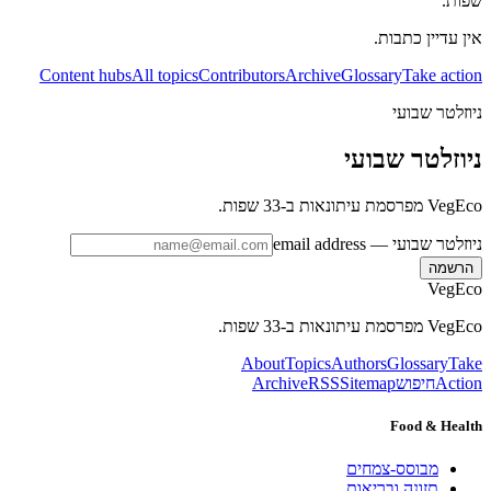
שפות.
אין עדיין כתבות.
Content hubs
All topics
Contributors
Archive
Glossary
Take action
ניוזלטר שבועי
ניוזלטר שבועי
VegEco מפרסמת עיתונאות ב-33 שפות.
ניוזלטר שבועי
— email address
הרשמה
VegEco
VegEco מפרסמת עיתונאות ב-33 שפות.
About
Topics
Authors
Glossary
Take
Action
חיפוש
Sitemap
RSS
Archive
Food & Health
מבוסס-צמחים
תזונה ובריאות