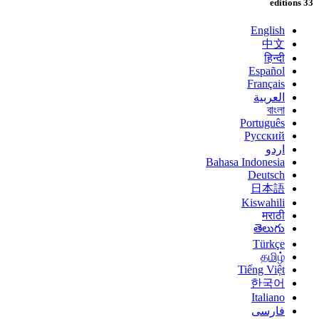
33 editions
English
中文
हिन्दी
Español
Français
العربية
বাংলা
Português
Русский
اردو
Bahasa Indonesia
Deutsch
日本語
Kiswahili
मराठी
తెలుగు
Türkçe
தமிழ்
Tiếng Việt
한국어
Italiano
فارسی