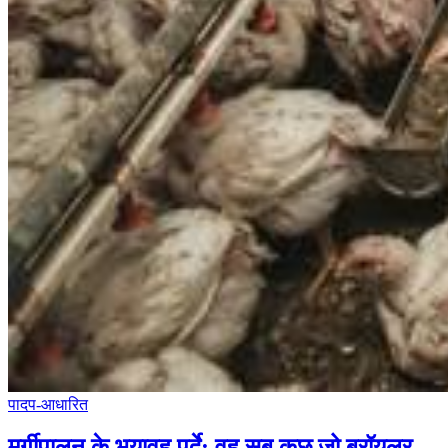
पादप-आधारित
मुर्गीपालन के भयावह पर्दे: वह सब कुछ जो ब्रॉयलर