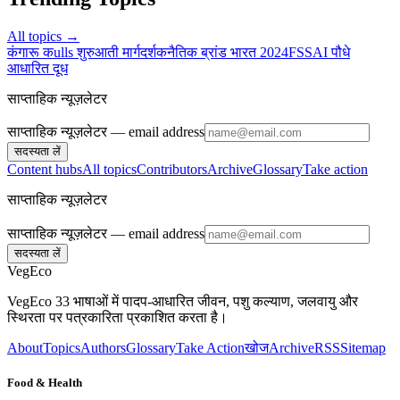
All topics →
कंगारू कulls शुरुआती मार्गदर्शक
नैतिक ब्रांड भारत 2024
FSSAI पौधे
आधारित दूध
साप्ताहिक न्यूज़लेटर
साप्ताहिक न्यूज़लेटर
— email address
सदस्यता लें
Content hubs
All topics
Contributors
Archive
Glossary
Take action
साप्ताहिक न्यूज़लेटर
साप्ताहिक न्यूज़लेटर
— email address
सदस्यता लें
VegEco
VegEco 33 भाषाओं में पादप-आधारित जीवन, पशु कल्याण, जलवायु और
स्थिरता पर पत्रकारिता प्रकाशित करता है।
About
Topics
Authors
Glossary
Take Action
खोज
Archive
RSS
Sitemap
Food & Health