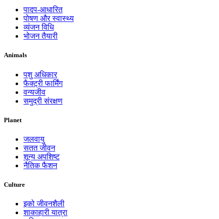
पादप-आधारित
पोषण और स्वास्थ्य
व्यंजन विधि
भोजन तैयारी
Animals
पशु अधिकार
फैक्ट्री फार्मिंग
वन्यजीव
समुद्री संरक्षण
Planet
जलवायु
सतत जीवन
शून्य अपशिष्ट
नैतिक फैशन
Culture
इको जीवनशैली
शाकाहारी यात्रा