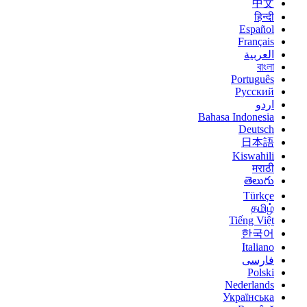
中文
हिन्दी
Español
Français
العربية
বাংলা
Português
Русский
اردو
Bahasa Indonesia
Deutsch
日本語
Kiswahili
मराठी
తెలుగు
Türkçe
தமிழ்
Tiếng Việt
한국어
Italiano
فارسی
Polski
Nederlands
Українська