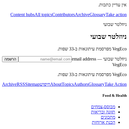
אין עדיין כתבות.
Content hubs
All topics
Contributors
Archive
Glossary
Take action
ניוזלטר שבועי
ניוזלטר שבועי
VegEco מפרסמת עיתונאות ב-33 שפות.
ניוזלטר שבועי
— email address
הרשמה
VegEco
VegEco מפרסמת עיתונאות ב-33 שפות.
Take Action
Glossary
Authors
Topics
About
חיפוש
Sitemap
RSS
Archive
Food & Health
מבוסס-צמחים
תזונה ובריאות
מתכונים
הכנת ארוחות