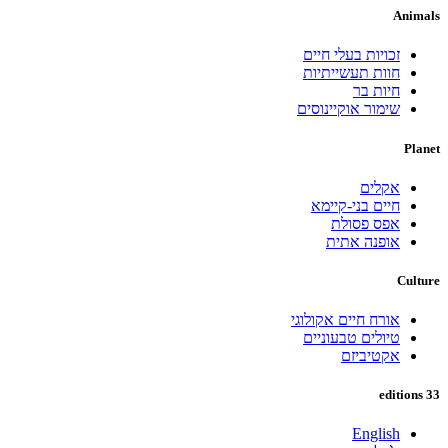
Animals
זכויות בעלי חיים
חוות תעשייתיות
חיות בר
שימור אוקיינוסים
Planet
אקלים
חיים בני-קיימא
אפס פסולת
אופנה אתית
Culture
אורח חיים אקולוגי
טיולים טבעוניים
אקטיביזם
33 editions
English