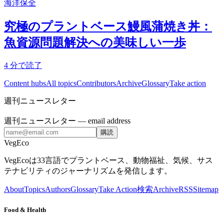
海洋保全
究極のプラントベース鰻風蒲焼き丼：
魚資源問題解決への美味しい一歩
4
分で読了
Content hubs
All topics
Contributors
Archive
Glossary
Take action
週刊ニュースレター
週刊ニュースレター
— email address
購読
VegEco
VegEcoは33言語でプラントベース、動物福祉、気候、サス
テナビリティのジャーナリズムを発信します。
About
Topics
Authors
Glossary
Take Action
検索
Archive
RSS
Sitemap
Food & Health