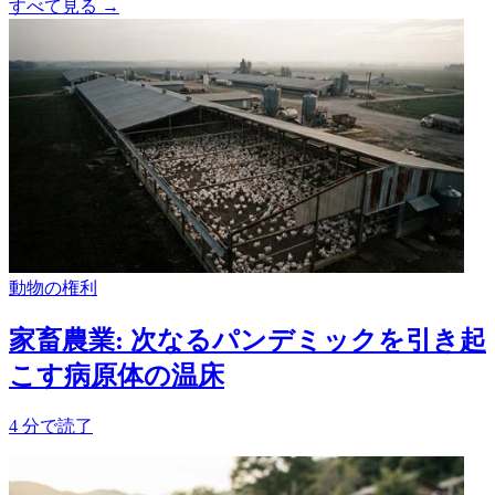
すべて見る
→
動物の権利
家畜農業: 次なるパンデミックを引き起
こす病原体の温床
4
分で読了