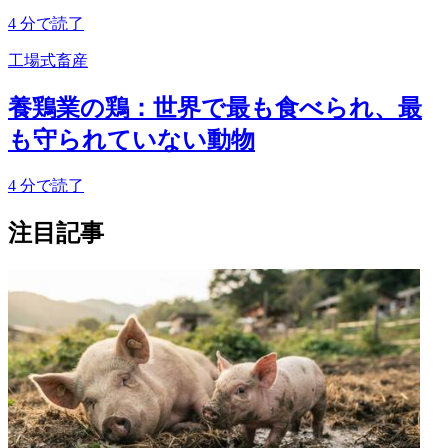
4
分で読了
工場式畜産
養鶏業の鶏：世界で最も食べられ、最
も守られていない動物
4
分で読了
注目記事