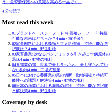
う。魚資源保護への意識を高める一品です。
4
分で読了
Most read this week
01
プラントベースシーフード vs 養殖シーフード: 持続
可能な未来はどちらか？
4
min ·
海洋保全
02
家畜飼料における藻類とマメ科植物：持続可能な選
択肢は？
4
min ·
野生動物
03
家畜農業: 次なるパンデミックを引き起こす病原体の
温床
4
min ·
動物の権利
04
養鶏業の鶏：世界で最も食べられ、最も守られてい
ない動物
4
min ·
工場式畜産
05
日本における養豚業の尾の切断：動物福祉と持続可
能性への課題と解決策
4
min ·
動物の権利
06
日本の漁業における海鳥の混獲：持続可能な選択肢
と解決策
4
min ·
野生動物
Coverage by desk