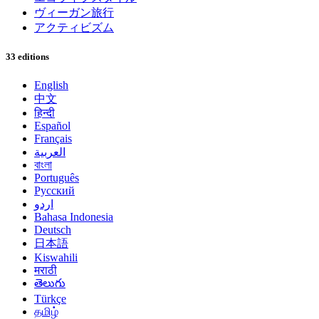
ヴィーガン旅行
アクティビズム
33 editions
English
中文
हिन्दी
Español
Français
العربية
বাংলা
Português
Русский
اردو
Bahasa Indonesia
Deutsch
日本語
Kiswahili
मराठी
తెలుగు
Türkçe
தமிழ்