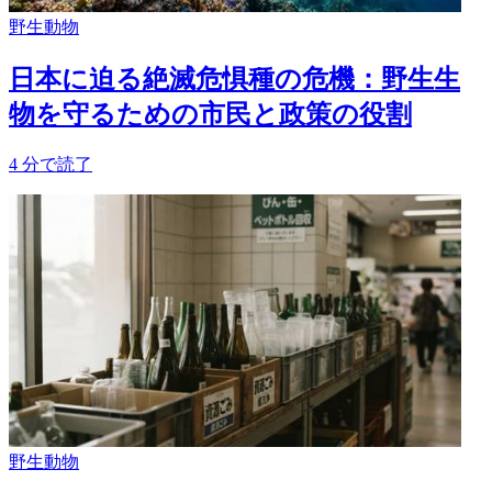
野生動物
日本に迫る絶滅危惧種の危機：野生生
物を守るための市民と政策の役割
4
分で読了
野生動物