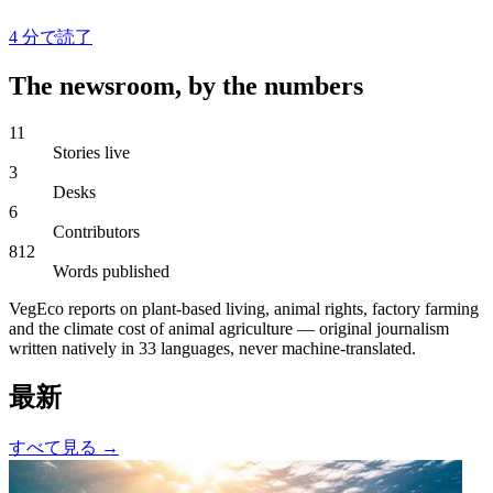
4
分で読了
The newsroom, by the numbers
11
Stories live
3
Desks
6
Contributors
812
Words published
VegEco reports on plant-based living, animal rights, factory farming
and the climate cost of animal agriculture — original journalism
written natively in 33 languages, never machine-translated.
最新
すべて見る
→