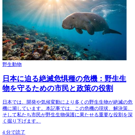
野生動物
日本に迫る絶滅危惧種の危機：野生生
物を守るための市民と政策の役割
日本では、開発や気候変動により多くの野生生物が絶滅の危
機に瀕しています。本記事では、この危機の現状、解決策、
そして私たち市民が野生生物保護に果たせる重要な役割を深
く掘り下げます。
4
分で読了