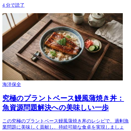
4
分で読了
海洋保全
究極のプラントベース鰻風蒲焼き丼：
魚資源問題解決への美味しい一歩
この究極のプラントベース鰻風蒲焼き丼のレシピで、過剰漁
業問題に美味しく貢献し、持続可能な食卓を実現しましょ