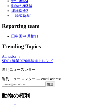
野生動物
4
動物の権利
4
海洋保全
2
工場式畜産
1
Reporting team
田中
田中 秀樹
11
Trending Topics
All topics →
SDGs 漁業
2026年輸送トレンド
週刊ニュースレター
週刊ニュースレター
— email address
購読
動物の権利