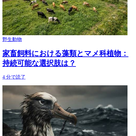
野生動物
家畜飼料における藻類とマメ科植物：
持続可能な選択肢は？
4
分で読了