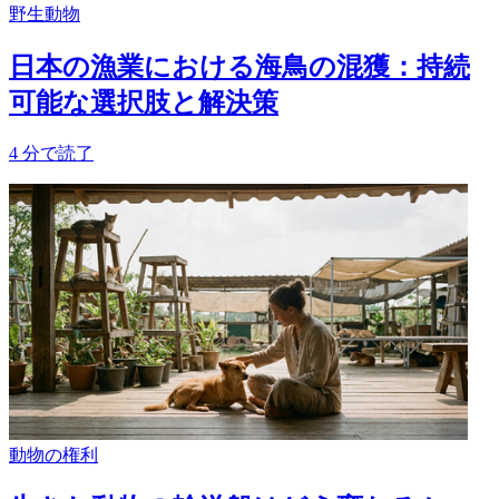
野生動物
日本の漁業における海鳥の混獲：持続
可能な選択肢と解決策
4
分で読了
動物の権利