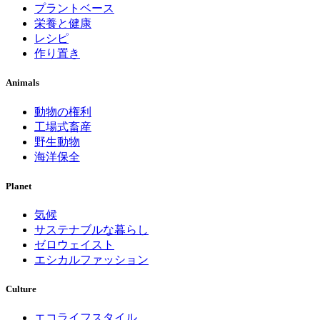
プラントベース
栄養と健康
レシピ
作り置き
Animals
動物の権利
工場式畜産
野生動物
海洋保全
Planet
気候
サステナブルな暮らし
ゼロウェイスト
エシカルファッション
Culture
エコライフスタイル