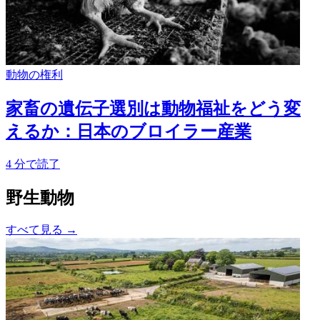
動物の権利
家畜の遺伝子選別は動物福祉をどう変
えるか：日本のブロイラー産業
4
分で読了
野生動物
すべて見る
→