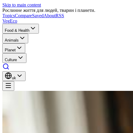
Skip to main content
Рослинне життя для людей, тварин і планети.
Topics
Compare
Saved
About
RSS
VegEco
Food & Health
Animals
Planet
Culture
uk