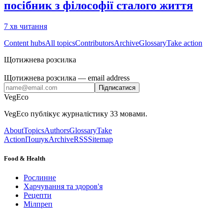
посібник з філософії сталого життя
7
хв читання
Content hubs
All topics
Contributors
Archive
Glossary
Take action
Щотижнева розсилка
Щотижнева розсилка
— email address
Підписатися
VegEco
VegEco публікує журналістику 33 мовами.
About
Topics
Authors
Glossary
Take
Action
Пошук
Archive
RSS
Sitemap
Food & Health
Рослинне
Харчування та здоров'я
Рецепти
Мілпреп