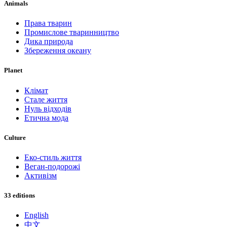
Animals
Права тварин
Промислове тваринництво
Дика природа
Збереження океану
Planet
Клімат
Стале життя
Нуль відходів
Етична мода
Culture
Еко-стиль життя
Веган-подорожі
Активізм
33 editions
English
中文