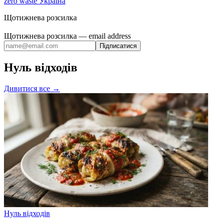
zero waste Україна
Щотижнева розсилка
Щотижнева розсилка
— email address
Підписатися
Нуль відходів
Дивитися все
→
Нуль відходів