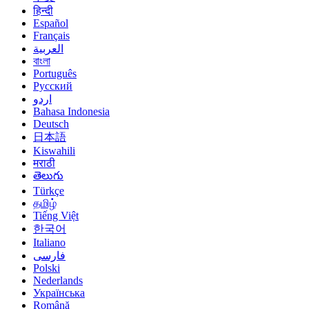
हिन्दी
Español
Français
العربية
বাংলা
Português
Русский
اردو
Bahasa Indonesia
Deutsch
日本語
Kiswahili
मराठी
తెలుగు
Türkçe
தமிழ்
Tiếng Việt
한국어
Italiano
فارسی
Polski
Nederlands
Українська
Română