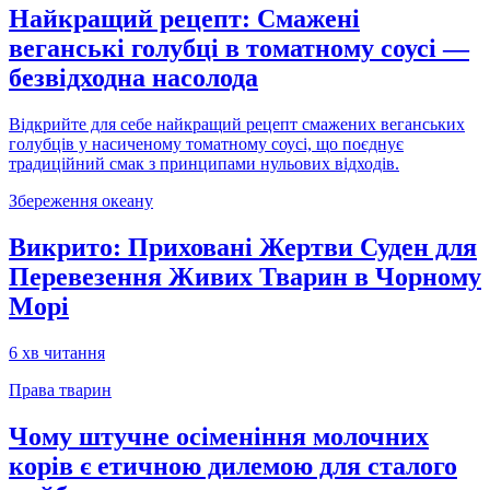
Найкращий рецепт: Смажені
веганські голубці в томатному соусі —
безвідходна насолода
Відкрийте для себе найкращий рецепт смажених веганських
голубців у насиченому томатному соусі, що поєднує
традиційний смак з принципами нульових відходів.
Збереження океану
Викрито: Приховані Жертви Суден для
Перевезення Живих Тварин в Чорному
Морі
6
хв читання
Права тварин
Чому штучне осіменіння молочних
корів є етичною дилемою для сталого