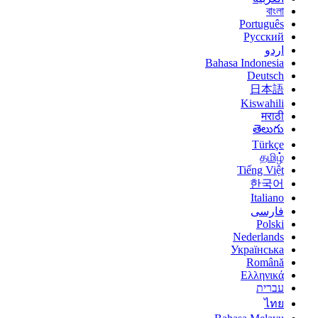
বাংলা
Português
Русский
اردو
Bahasa Indonesia
Deutsch
日本語
Kiswahili
मराठी
తెలుగు
Türkçe
தமிழ்
Tiếng Việt
한국어
Italiano
فارسی
Polski
Nederlands
Українська
Română
Ελληνικά
עברית
ไทย