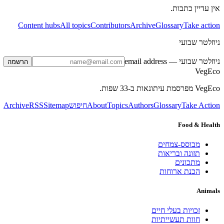
אין עדיין כתבות.
Content hubs
All topics
Contributors
Archive
Glossary
Take action
ניוזלטר שבועי
ניוזלטר שבועי
— email address
הרשמה
VegEco
VegEco מפרסמת עיתונאות ב-33 שפות.
Take Action
Glossary
Authors
Topics
About
חיפוש
Sitemap
RSS
Archive
Food & Health
מבוסס-צמחים
תזונה ובריאות
מתכונים
הכנת ארוחות
Animals
זכויות בעלי חיים
חוות תעשייתיות