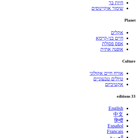
חיות בר
שימור אוקיינוסים
Planet
אקלים
חיים בני-קיימא
אפס פסולת
אופנה אתית
Culture
אורח חיים אקולוגי
טיולים טבעוניים
אקטיביזם
33 editions
English
中文
हिन्दी
Español
Français
العربية