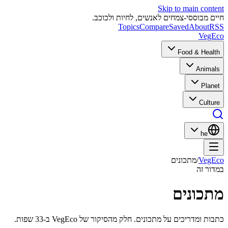
Skip to main content
חיים מבוססי-צמחים לאנשים, לחיות ולכוכב.
Topics
Compare
Saved
About
RSS
VegEco
Food & Health
Animals
Planet
Culture
he
VegEco
/
מתכונים
במדור זה
מתכונים
כתבות ומדריכים על מתכונים. חלק מהסיקור של VegEco ב-33 שפות.