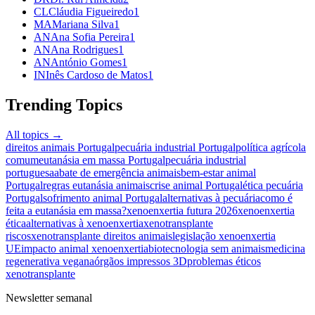
CL
Cláudia Figueiredo
1
MA
Mariana Silva
1
AN
Ana Sofia Pereira
1
AN
Ana Rodrigues
1
AN
António Gomes
1
IN
Inês Cardoso de Matos
1
Trending Topics
All topics →
direitos animais Portugal
pecuária industrial Portugal
política agrícola
comum
eutanásia em massa Portugal
pecuária industrial
portuguesa
abate de emergência animais
bem-estar animal
Portugal
regras eutanásia animais
crise animal Portugal
ética pecuária
Portugal
sofrimento animal Portugal
alternativas à pecuária
como é
feita a eutanásia em massa?
xenoenxertia futura 2026
xenoenxertia
ética
alternativas à xenoenxertia
xenotransplante
riscos
xenotransplante direitos animais
legislação xenoenxertia
UE
impacto animal xenoenxertia
biotecnologia sem animais
medicina
regenerativa vegana
órgãos impressos 3D
problemas éticos
xenotransplante
Newsletter semanal