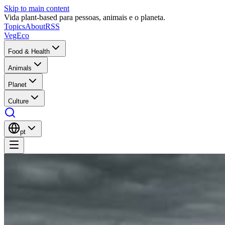
Skip to main content
Vida plant-based para pessoas, animais e o planeta.
Topics
About
RSS
VegEco
Food & Health
Animals
Planet
Culture
pt