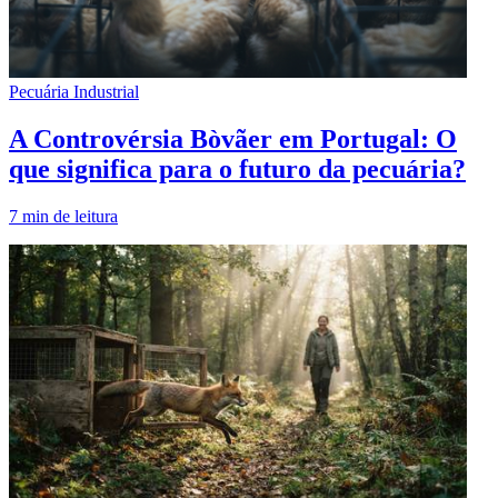
Pecuária Industrial
A Controvérsia Bòvãer em Portugal: O
que significa para o futuro da pecuária?
7
min de leitura