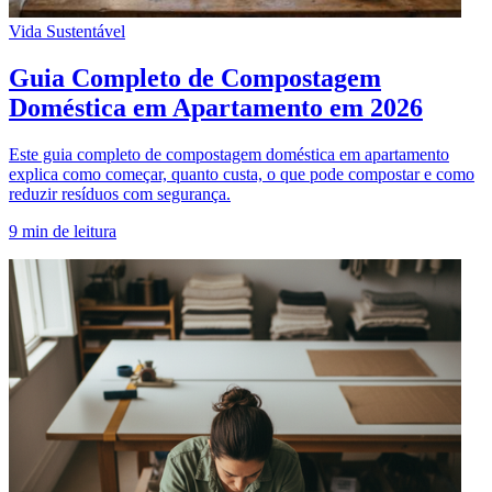
Vida Sustentável
Guia Completo de Compostagem
Doméstica em Apartamento em 2026
Este guia completo de compostagem doméstica em apartamento
explica como começar, quanto custa, o que pode compostar e como
reduzir resíduos com segurança.
9
min de leitura