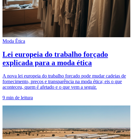
Moda Ética
Lei europeia do trabalho forçado
explicada para a moda ética
A nova lei europeia do trabalho forçado pode mudar cadeias de
fornecimento, preços e transparência na moda ética; eis o que
aconteceu, quem é afetado e o que vem a seguir.
9
min de leitura