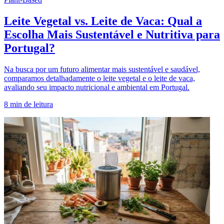
Leite Vegetal vs. Leite de Vaca: Qual a
Escolha Mais Sustentável e Nutritiva para
Portugal?
Na busca por um futuro alimentar mais sustentável e saudável,
comparamos detalhadamente o leite vegetal e o leite de vaca,
avaliando seu impacto nutricional e ambiental em Portugal.
8
min de leitura