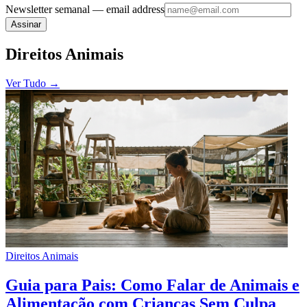
Newsletter semanal
— email address
Assinar
Direitos Animais
Ver Tudo
→
Direitos Animais
Guia para Pais: Como Falar de Animais e
Alimentação com Crianças Sem Culpa