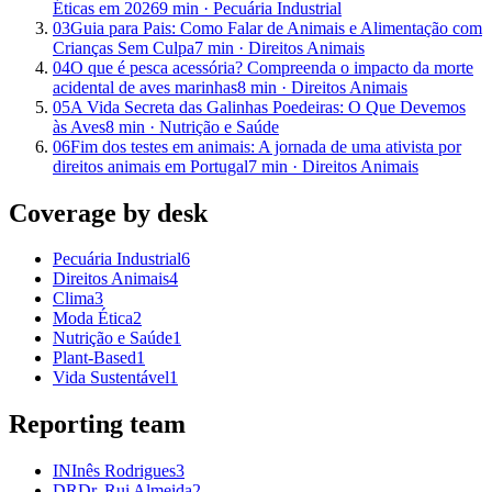
Éticas em 2026
9
min ·
Pecuária Industrial
03
Guia para Pais: Como Falar de Animais e Alimentação com
Crianças Sem Culpa
7
min ·
Direitos Animais
04
O que é pesca acessória? Compreenda o impacto da morte
acidental de aves marinhas
8
min ·
Direitos Animais
05
A Vida Secreta das Galinhas Poedeiras: O Que Devemos
às Aves
8
min ·
Nutrição e Saúde
06
Fim dos testes em animais: A jornada de uma ativista por
direitos animais em Portugal
7
min ·
Direitos Animais
Coverage by desk
Pecuária Industrial
6
Direitos Animais
4
Clima
3
Moda Ética
2
Nutrição e Saúde
1
Plant-Based
1
Vida Sustentável
1
Reporting team
IN
Inês Rodrigues
3
DR
Dr. Rui Almeida
2