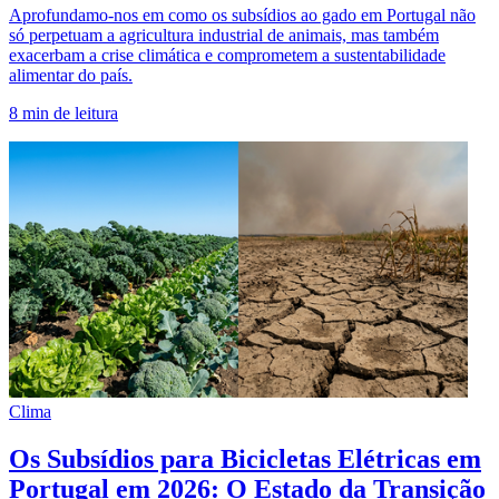
Aprofundamo-nos em como os subsídios ao gado em Portugal não
só perpetuam a agricultura industrial de animais, mas também
exacerbam a crise climática e comprometem a sustentabilidade
alimentar do país.
8
min de leitura
Clima
Os Subsídios para Bicicletas Elétricas em
Portugal em 2026: O Estado da Transição