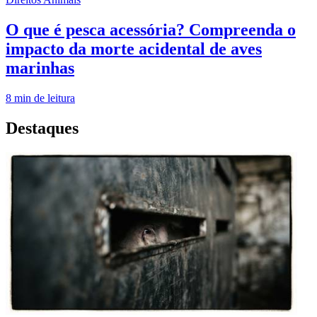
O que é pesca acessória? Compreenda o
impacto da morte acidental de aves
marinhas
8
min de leitura
Destaques