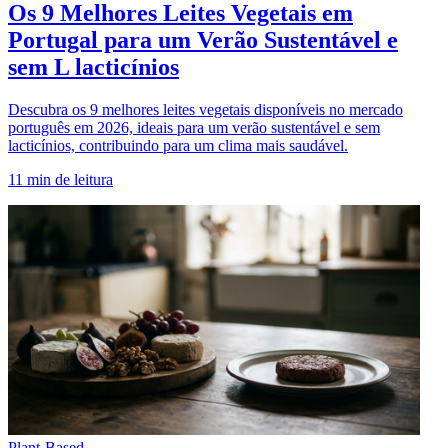
Os 9 Melhores Leites Vegetais em
Portugal para um Verão Sustentável e
sem L lacticínios
Descubra os 9 melhores leites vegetais disponíveis no mercado
português em 2026, ideais para um verão sustentável e sem
lacticínios, contribuindo para um clima mais saudável.
11
min de leitura
Plant-Based