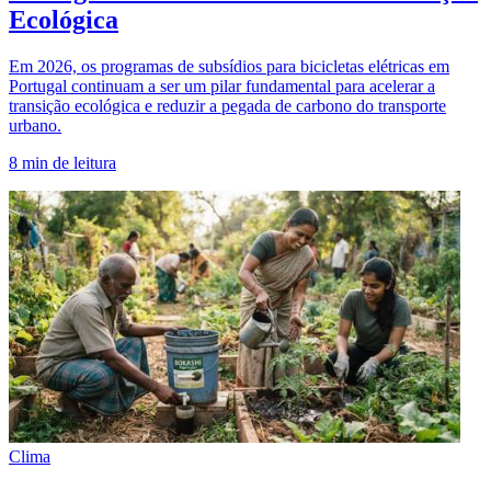
Ecológica
Em 2026, os programas de subsídios para bicicletas elétricas em
Portugal continuam a ser um pilar fundamental para acelerar a
transição ecológica e reduzir a pegada de carbono do transporte
urbano.
8
min de leitura
Clima