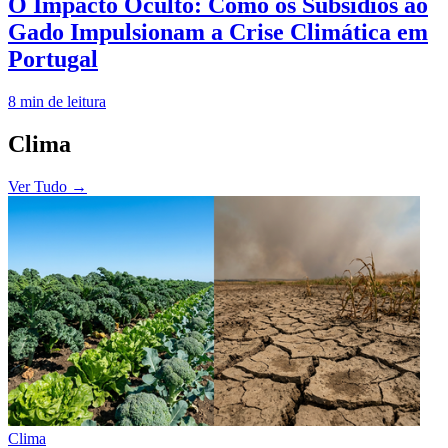
O Impacto Oculto: Como os Subsídios ao
Gado Impulsionam a Crise Climática em
Portugal
8
min de leitura
Clima
Ver Tudo
→
Clima