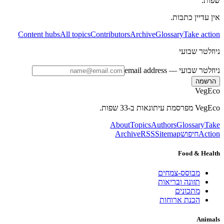
שפות.
אין עדיין כתבות.
Content hubs
All topics
Contributors
Archive
Glossary
Take action
ניוזלטר שבועי
ניוזלטר שבועי
— email address
הרשמה
VegEco
VegEco מפרסמת עיתונאות ב-33 שפות.
About
Topics
Authors
Glossary
Take
Action
חיפוש
Sitemap
RSS
Archive
Food & Health
מבוסס-צמחים
תזונה ובריאות
מתכונים
הכנת ארוחות
Animals