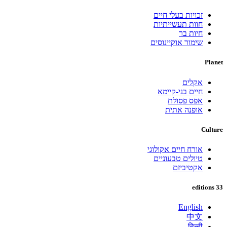
זכויות בעלי חיים
חוות תעשייתיות
חיות בר
שימור אוקיינוסים
Planet
אקלים
חיים בני-קיימא
אפס פסולת
אופנה אתית
Culture
אורח חיים אקולוגי
טיולים טבעוניים
אקטיביזם
33 editions
English
中文
हिन्दी