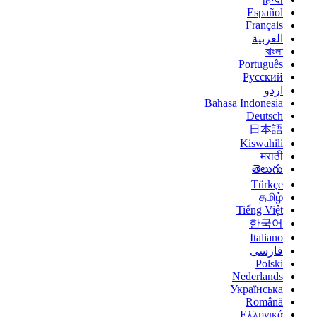
Español
Français
العربية
বাংলা
Português
Русский
اردو
Bahasa Indonesia
Deutsch
日本語
Kiswahili
मराठी
తెలుగు
Türkçe
தமிழ்
Tiếng Việt
한국어
Italiano
فارسی
Polski
Nederlands
Українська
Română
Ελληνικά