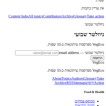
שפות.
אין עדיין כתבות.
Content hubs
All topics
Contributors
Archive
Glossary
Take action
ניוזלטר שבועי
ניוזלטר שבועי
VegEco מפרסמת עיתונאות ב-33 שפות.
ניוזלטר שבועי
— email address
הרשמה
VegEco
VegEco מפרסמת עיתונאות ב-33 שפות.
About
Topics
Authors
Glossary
Take
Action
חיפוש
Sitemap
RSS
Archive
Food & Health
מבוסס-צמחים
תזונה ובריאות