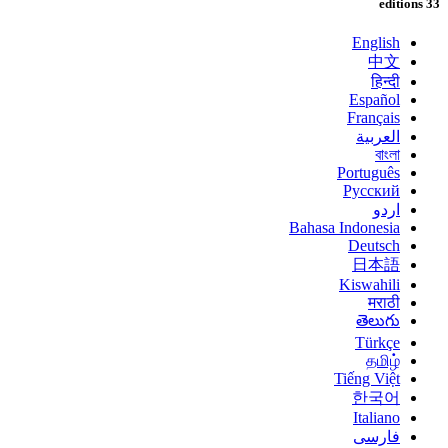
33 editions
English
中文
हिन्दी
Español
Français
العربية
বাংলা
Português
Русский
اردو
Bahasa Indonesia
Deutsch
日本語
Kiswahili
मराठी
తెలుగు
Türkçe
தமிழ்
Tiếng Việt
한국어
Italiano
فارسی