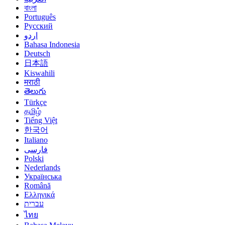
বাংলা
Português
Русский
اردو
Bahasa Indonesia
Deutsch
日本語
Kiswahili
मराठी
తెలుగు
Türkçe
தமிழ்
Tiếng Việt
한국어
Italiano
فارسی
Polski
Nederlands
Українська
Română
Ελληνικά
עברית
ไทย