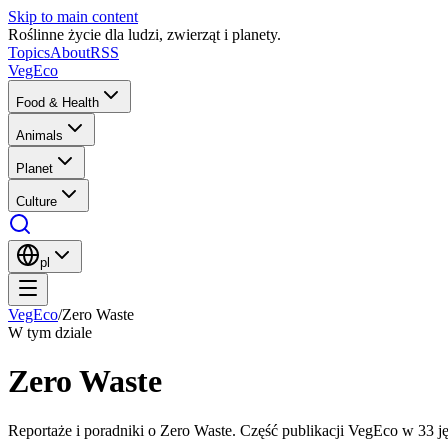
Skip to main content
Roślinne życie dla ludzi, zwierząt i planety.
Topics
About
RSS
VegEco
Food & Health
Animals
Planet
Culture
pl
VegEco
/
Zero Waste
W tym dziale
Zero Waste
Reportaże i poradniki o Zero Waste. Część publikacji VegEco w 33 j