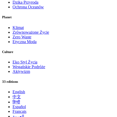
Dzika Przyroda
Ochrona Oceanów
Planet
Klimat
Zrównoważone Życie
Zero Waste
Etyczna Moda
Culture
Eko Styl Życia
Wegańskie Podróże
Aktywizm
33 editions
English
中文
हिन्दी
Español
Français
العربية