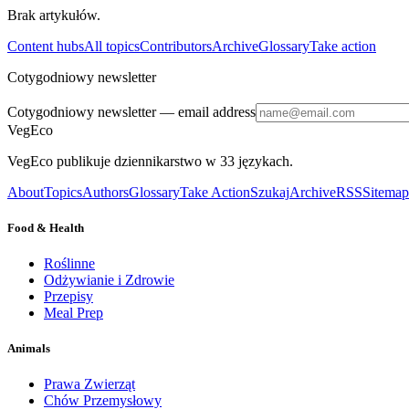
Brak artykułów.
Content hubs
All topics
Contributors
Archive
Glossary
Take action
Cotygodniowy newsletter
Cotygodniowy newsletter
— email address
VegEco
VegEco publikuje dziennikarstwo w 33 językach.
About
Topics
Authors
Glossary
Take Action
Szukaj
Archive
RSS
Sitemap
Food & Health
Roślinne
Odżywianie i Zdrowie
Przepisy
Meal Prep
Animals
Prawa Zwierząt
Chów Przemysłowy