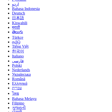
اردو
Bahasa Indonesia
Deutsch
日本語
Kiswahili
मराठी
తెలుగు
Türkçe
தமிழ்
Tiếng Việt
한국어
Italiano
فارسی
Polski
Nederlands
Українська
Română
Ελληνικά
עברית
ไทย
Bahasa Melayu
Filipino
ગુજરાતી