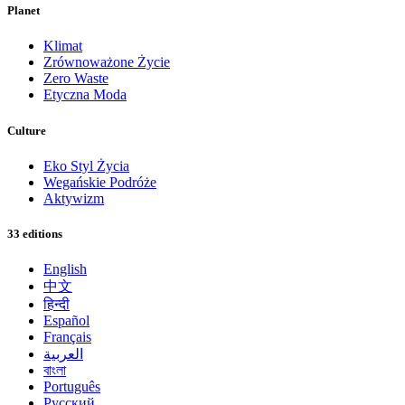
Planet
Klimat
Zrównoważone Życie
Zero Waste
Etyczna Moda
Culture
Eko Styl Życia
Wegańskie Podróże
Aktywizm
33 editions
English
中文
हिन्दी
Español
Français
العربية
বাংলা
Português
Русский