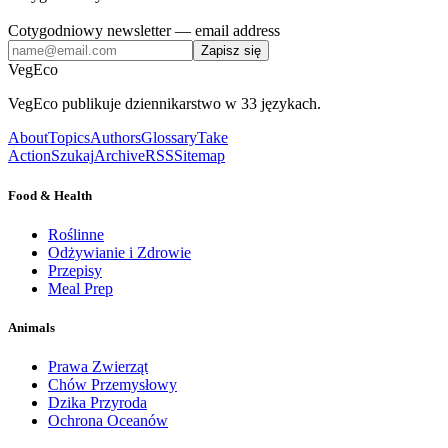
Cotygodniowy newsletter
— email address
Zapisz się
VegEco
VegEco publikuje dziennikarstwo w 33 językach.
About
Topics
Authors
Glossary
Take
Action
Szukaj
Archive
RSS
Sitemap
Food & Health
Roślinne
Odżywianie i Zdrowie
Przepisy
Meal Prep
Animals
Prawa Zwierząt
Chów Przemysłowy
Dzika Przyroda
Ochrona Oceanów