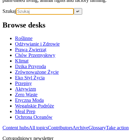
plant-based living, animal rights and factory farming.
Szukaj
↵
Browse desks
Roślinne
Odżywianie i Zdrowie
Prawa Zwierząt
Chów Przemysłowy
Klimat
Dzika Przyroda
Zrównoważone Życie
Eko Styl Życia
Przepisy
Aktywizm
Zero Waste
Etyczna Moda
Wegańskie Podróże
Meal Prep
Ochrona Oceanów
Content hubs
All topics
Contributors
Archive
Glossary
Take action
Cotygodniowy newsletter