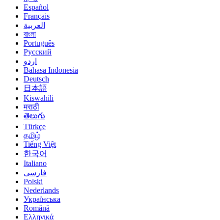
Español
Français
العربية
বাংলা
Português
Русский
اردو
Bahasa Indonesia
Deutsch
日本語
Kiswahili
मराठी
తెలుగు
Türkçe
தமிழ்
Tiếng Việt
한국어
Italiano
فارسی
Polski
Nederlands
Українська
Română
Ελληνικά