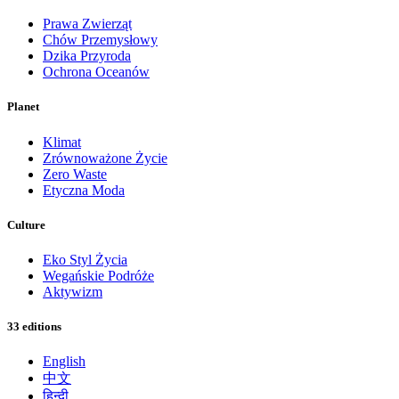
Prawa Zwierząt
Chów Przemysłowy
Dzika Przyroda
Ochrona Oceanów
Planet
Klimat
Zrównoważone Życie
Zero Waste
Etyczna Moda
Culture
Eko Styl Życia
Wegańskie Podróże
Aktywizm
33 editions
English
中文
हिन्दी