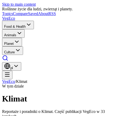
Skip to main content
Roślinne życie dla ludzi, zwierząt i planety.
Topics
Compare
Saved
About
RSS
VegEco
Food & Health
Animals
Planet
Culture
pl
VegEco
/
Klimat
W tym dziale
Klimat
Reportaże i poradniki o Klimat. Część publikacji VegEco w 33