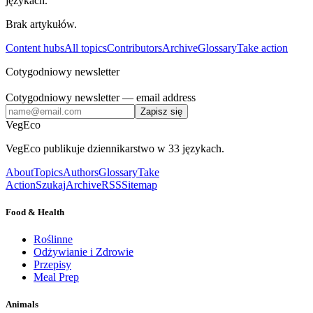
językach.
Brak artykułów.
Content hubs
All topics
Contributors
Archive
Glossary
Take action
Cotygodniowy newsletter
Cotygodniowy newsletter
— email address
Zapisz się
VegEco
VegEco publikuje dziennikarstwo w 33 językach.
About
Topics
Authors
Glossary
Take
Action
Szukaj
Archive
RSS
Sitemap
Food & Health
Roślinne
Odżywianie i Zdrowie
Przepisy
Meal Prep
Animals