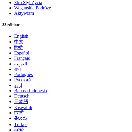
Eko Styl Życia
Wegańskie Podróże
Aktywizm
33 editions
English
中文
हिन्दी
Español
Français
العربية
বাংলা
Português
Русский
اردو
Bahasa Indonesia
Deutsch
日本語
Kiswahili
मराठी
తెలుగు
Türkçe
தமிழ்