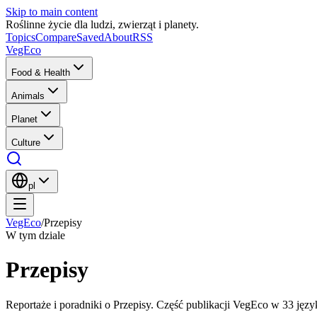
Skip to main content
Roślinne życie dla ludzi, zwierząt i planety.
Topics
Compare
Saved
About
RSS
VegEco
Food & Health
Animals
Planet
Culture
pl
VegEco
/
Przepisy
W tym dziale
Przepisy
Reportaże i poradniki o Przepisy. Część publikacji VegEco w 33 języ