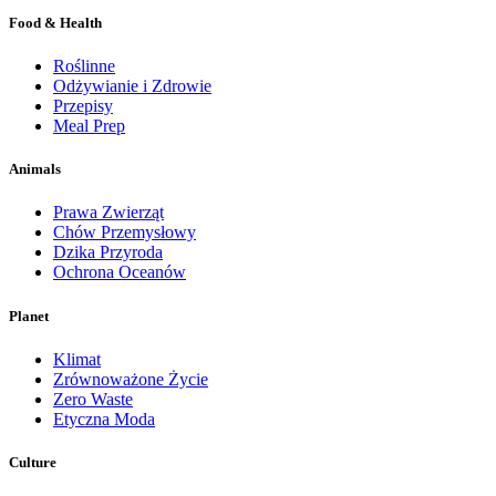
Food & Health
Roślinne
Odżywianie i Zdrowie
Przepisy
Meal Prep
Animals
Prawa Zwierząt
Chów Przemysłowy
Dzika Przyroda
Ochrona Oceanów
Planet
Klimat
Zrównoważone Życie
Zero Waste
Etyczna Moda
Culture