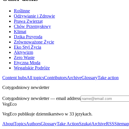
Roślinne
Odżywianie i Zdrowie
Prawa Zwierząt
Chów Przemysłowy
Klimat
Dzika Przyroda
Zrównoważone Życie
Eko Styl Życia
Aktywizm
Zero Waste
Etyczna Moda
Wegańskie Podróże
Content hubs
All topics
Contributors
Archive
Glossary
Take action
Cotygodniowy newsletter
Cotygodniowy newsletter
— email address
VegEco
VegEco publikuje dziennikarstwo w 33 językach.
About
Topics
Authors
Glossary
Take Action
Szukaj
Archive
RSS
Sitemap