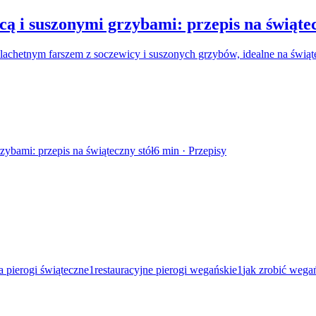
cą i suszonymi grzybami: przepis na świątec
zlachetnym farszem z soczewicy i suszonych grzybów, idealne na świąt
zybami: przepis na świąteczny stół
6
min ·
Przepisy
a pierogi świąteczne
1
restauracyjne pierogi wegańskie
1
jak zrobić wegań