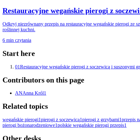
Restauracyjne wegańskie pierogi z soczewi
Odkryj niezrównany przepis na restauracyjne wegańskie pierogi ze s
roślinnej kuchni.
6
min czytania
Start here
01
Restauracyjne wegańskie pierogi z soczewicą i suszonymi gr
Contributors on this page
AN
Anna Król
1
Related topics
wegańskie pierogi
1
pierogi z soczewicą
1
pierogi z grzybami
1
przepis n
pierogi bożonarodzeniowe
1
polskie wegańskie pierogi przepis
1
Other desks