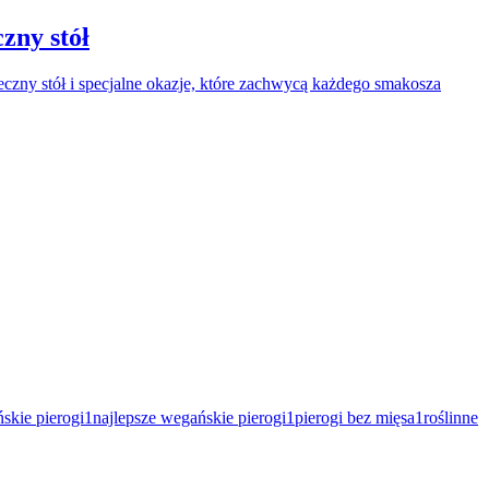
zny stół
eczny stół i specjalne okazje, które zachwycą każdego smakosza
skie pierogi
1
najlepsze wegańskie pierogi
1
pierogi bez mięsa
1
roślinne