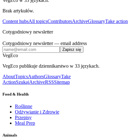
VegEco w 33 językach.
Brak artykułów.
Content hubs
All topics
Contributors
Archive
Glossary
Take action
Cotygodniowy newsletter
Cotygodniowy newsletter
— email address
Zapisz się
VegEco
VegEco publikuje dziennikarstwo w 33 językach.
About
Topics
Authors
Glossary
Take
Action
Szukaj
Archive
RSS
Sitemap
Food & Health
Roślinne
Odżywianie i Zdrowie
Przepisy
Meal Prep
Animals