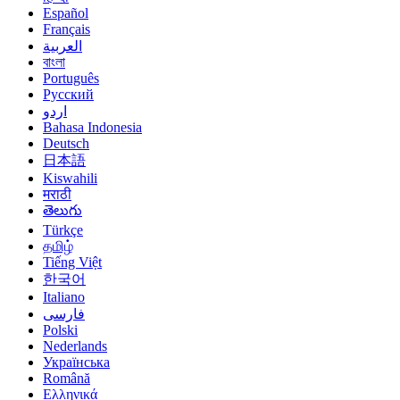
Español
Français
العربية
বাংলা
Português
Русский
اردو
Bahasa Indonesia
Deutsch
日本語
Kiswahili
मराठी
తెలుగు
Türkçe
தமிழ்
Tiếng Việt
한국어
Italiano
فارسی
Polski
Nederlands
Українська
Română
Ελληνικά