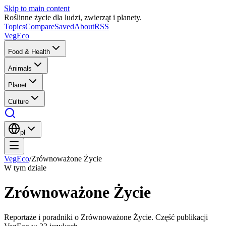
Skip to main content
Roślinne życie dla ludzi, zwierząt i planety.
Topics
Compare
Saved
About
RSS
VegEco
Food & Health
Animals
Planet
Culture
pl
VegEco
/
Zrównoważone Życie
W tym dziale
Zrównoważone Życie
Reportaże i poradniki o Zrównoważone Życie. Część publikacji