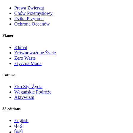
Prawa Zwierząt
Chów Przemysłowy
Dzika Przyroda
Ochrona Oceanów
Planet
Klimat
Zrównoważone Życie
Zero Waste
Etyczna Moda
Culture
Eko Styl Życia
Wegańskie Podróże
Aktywizm
33 editions
English
中文
हिन्दी