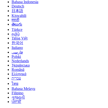
Bahasa Indonesia
Deutsch
日本語
Kiswahili
मराठी
తెలుగు
Türkçe
தமிழ்
Tiếng Việt
한국어
Italiano
فارسی
Polski
Nederlands
Українська
Română
Ελληνικά
עברית
ไทย
Bahasa Melayu
Filipino
ગુજરાતી
ਪੰਜਾਬੀ