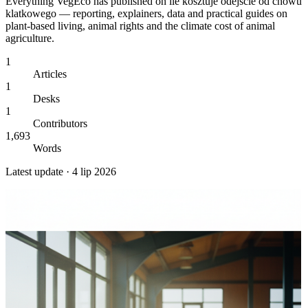
Everything VegEco has published on
ile kosztuje odejscie od chowu
klatkowego
— reporting, explainers, data and practical guides on
plant-based living, animal rights and the climate cost of animal
agriculture.
1
Articles
1
Desks
1
Contributors
1,693
Words
Latest update ·
4 lip 2026