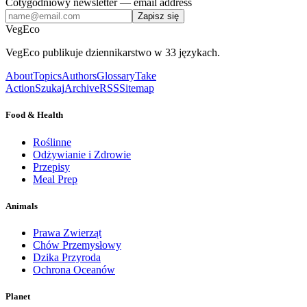
Cotygodniowy newsletter
— email address
Zapisz się
VegEco
VegEco publikuje dziennikarstwo w 33 językach.
About
Topics
Authors
Glossary
Take
Action
Szukaj
Archive
RSS
Sitemap
Food & Health
Roślinne
Odżywianie i Zdrowie
Przepisy
Meal Prep
Animals
Prawa Zwierząt
Chów Przemysłowy
Dzika Przyroda
Ochrona Oceanów
Planet