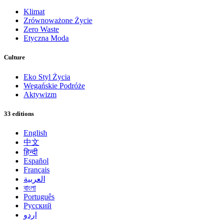
Klimat
Zrównoważone Życie
Zero Waste
Etyczna Moda
Culture
Eko Styl Życia
Wegańskie Podróże
Aktywizm
33 editions
English
中文
हिन्दी
Español
Français
العربية
বাংলা
Português
Русский
اردو