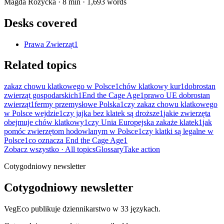
Magda Różycka
·
8
min ·
1,693
words
Desks covered
Prawa Zwierząt
1
Related topics
zakaz chowu klatkowego w Polsce
1
chów klatkowy kur
1
dobrostan
zwierząt gospodarskich
1
End the Cage Age
1
prawo UE dobrostan
zwierząt
1
fermy przemysłowe Polska
1
czy zakaz chowu klatkowego
w Polsce wejdzie
1
czy jajka bez klatek są droższe
1
jakie zwierzęta
obejmuje chów klatkowy
1
czy Unia Europejska zakaże klatek
1
jak
pomóc zwierzętom hodowlanym w Polsce
1
czy klatki są legalne w
Polsce
1
co oznacza End the Cage Age
1
Zobacz wszystko
· All topics
Glossary
Take action
Cotygodniowy newsletter
Cotygodniowy newsletter
VegEco publikuje dziennikarstwo w 33 językach.