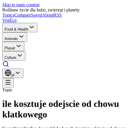
Skip to main content
Roślinne życie dla ludzi, zwierząt i planety.
Topics
Compare
Saved
About
RSS
VegEco
Food & Health
Animals
Planet
Culture
pl
Topic
ile kosztuje odejscie od chowu
klatkowego