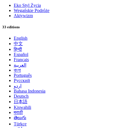
Eko Styl Życia
Wegańskie Podróże
Aktywizm
33 editions
English
中文
हिन्दी
Español
Français
العربية
বাংলা
Português
Русский
اردو
Bahasa Indonesia
Deutsch
日本語
Kiswahili
मराठी
తెలుగు
Türkçe