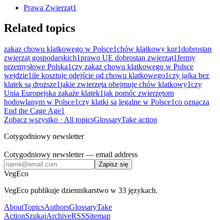
Prawa Zwierząt
1
Related topics
zakaz chowu klatkowego w Polsce
1
chów klatkowy kur
1
dobrostan
zwierząt gospodarskich
1
prawo UE dobrostan zwierząt
1
fermy
przemysłowe Polska
1
czy zakaz chowu klatkowego w Polsce
wejdzie
1
ile kosztuje odejście od chowu klatkowego
1
czy jajka bez
klatek są droższe
1
jakie zwierzęta obejmuje chów klatkowy
1
czy
Unia Europejska zakaże klatek
1
jak pomóc zwierzętom
hodowlanym w Polsce
1
czy klatki są legalne w Polsce
1
co oznacza
End the Cage Age
1
Zobacz wszystko
· All topics
Glossary
Take action
Cotygodniowy newsletter
Cotygodniowy newsletter
— email address
Zapisz się
VegEco
VegEco publikuje dziennikarstwo w 33 językach.
About
Topics
Authors
Glossary
Take
Action
Szukaj
Archive
RSS
Sitemap