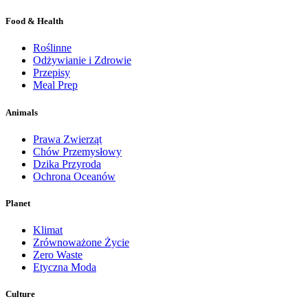
Food & Health
Roślinne
Odżywianie i Zdrowie
Przepisy
Meal Prep
Animals
Prawa Zwierząt
Chów Przemysłowy
Dzika Przyroda
Ochrona Oceanów
Planet
Klimat
Zrównoważone Życie
Zero Waste
Etyczna Moda
Culture