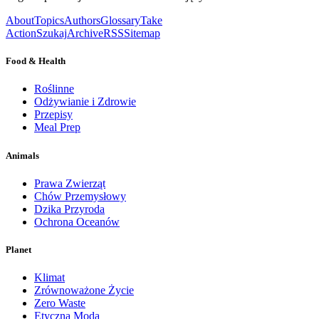
About
Topics
Authors
Glossary
Take
Action
Szukaj
Archive
RSS
Sitemap
Food & Health
Roślinne
Odżywianie i Zdrowie
Przepisy
Meal Prep
Animals
Prawa Zwierząt
Chów Przemysłowy
Dzika Przyroda
Ochrona Oceanów
Planet
Klimat
Zrównoważone Życie
Zero Waste
Etyczna Moda