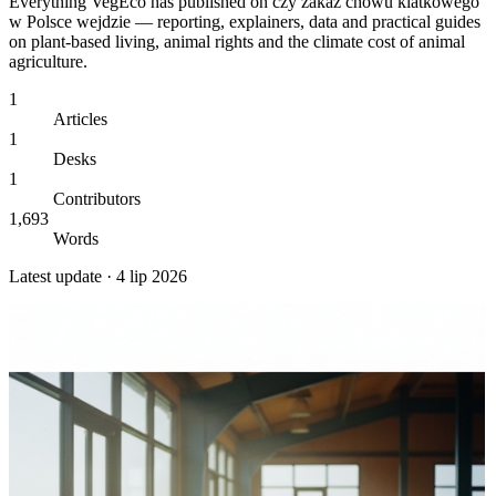
Everything VegEco has published on
czy zakaz chowu klatkowego
w Polsce wejdzie
— reporting, explainers, data and practical guides
on plant-based living, animal rights and the climate cost of animal
agriculture.
1
Articles
1
Desks
1
Contributors
1,693
Words
Latest update ·
4 lip 2026