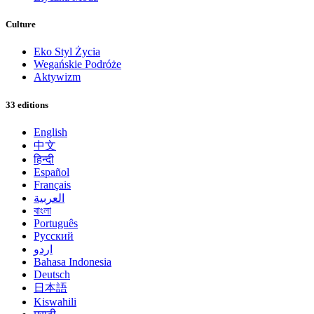
Culture
Eko Styl Życia
Wegańskie Podróże
Aktywizm
33 editions
English
中文
हिन्दी
Español
Français
العربية
বাংলা
Português
Русский
اردو
Bahasa Indonesia
Deutsch
日本語
Kiswahili