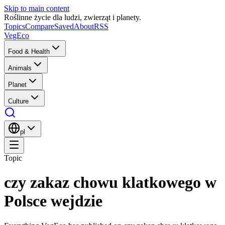
Skip to main content
Roślinne życie dla ludzi, zwierząt i planety.
Topics
Compare
Saved
About
RSS
VegEco
Food & Health
Animals
Planet
Culture
pl
Topic
czy zakaz chowu klatkowego w
Polsce wejdzie