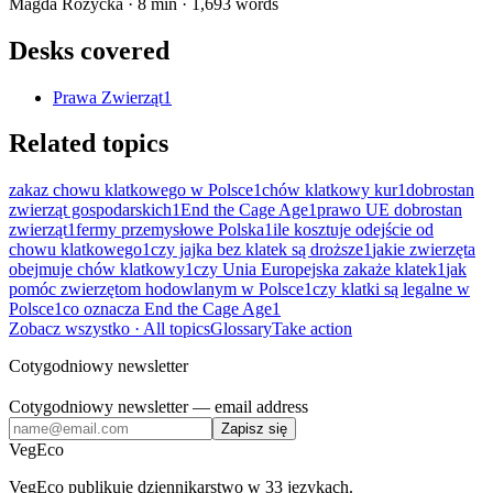
Magda Różycka
·
8
min ·
1,693
words
Desks covered
Prawa Zwierząt
1
Related topics
zakaz chowu klatkowego w Polsce
1
chów klatkowy kur
1
dobrostan
zwierząt gospodarskich
1
End the Cage Age
1
prawo UE dobrostan
zwierząt
1
fermy przemysłowe Polska
1
ile kosztuje odejście od
chowu klatkowego
1
czy jajka bez klatek są droższe
1
jakie zwierzęta
obejmuje chów klatkowy
1
czy Unia Europejska zakaże klatek
1
jak
pomóc zwierzętom hodowlanym w Polsce
1
czy klatki są legalne w
Polsce
1
co oznacza End the Cage Age
1
Zobacz wszystko
· All topics
Glossary
Take action
Cotygodniowy newsletter
Cotygodniowy newsletter
— email address
Zapisz się
VegEco
VegEco publikuje dziennikarstwo w 33 językach.