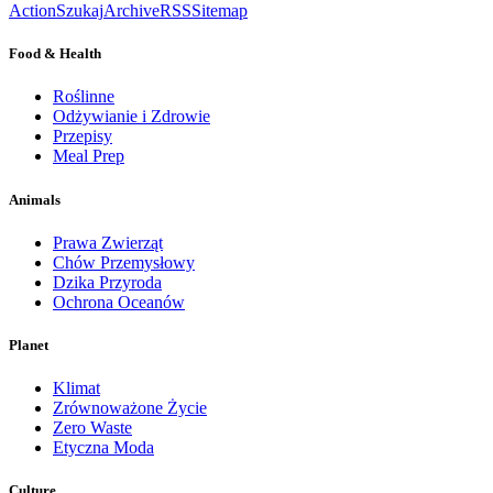
Action
Szukaj
Archive
RSS
Sitemap
Food & Health
Roślinne
Odżywianie i Zdrowie
Przepisy
Meal Prep
Animals
Prawa Zwierząt
Chów Przemysłowy
Dzika Przyroda
Ochrona Oceanów
Planet
Klimat
Zrównoważone Życie
Zero Waste
Etyczna Moda
Culture