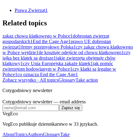
Prawa Zwierząt
1
Related topics
zakaz chowu klatkowego w Polsce
1
dobrostan zwierząt
gospodarskich
1
End the Cage Age
1
prawo UE dobrostan
zwierząt
1
fermy przemysłowe Polska
1
czy zakaz chowu klatkowego
w Polsce wejdzie
1
ile kosztuje odejście od chowu klatkowego
1
czy
jajka bez klatek są droższe
1
jakie zwierzęta obejmuje chów
klatkowy
1
czy Unia Europejska zakaże klatek
1
jak pomóc
zwierzętom hodowlanym w Polsce
1
czy klatki są legalne w
Polsce
1
co oznacza End the Cage Age
1
Zobacz wszystko
· All topics
Glossary
Take action
Cotygodniowy newsletter
Cotygodniowy newsletter
— email address
Zapisz się
VegEco
VegEco publikuje dziennikarstwo w 33 językach.
About
Topics
Authors
Glossary
Take