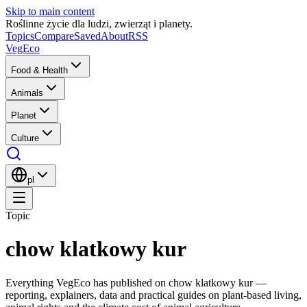
Skip to main content
Roślinne życie dla ludzi, zwierząt i planety.
Topics
Compare
Saved
About
RSS
VegEco
Food & Health
Animals
Planet
Culture
pl
Topic
chow klatkowy kur
Everything VegEco has published on
chow klatkowy kur
—
reporting, explainers, data and practical guides on plant-based living,