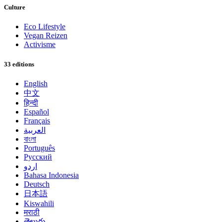
Culture
Eco Lifestyle
Vegan Reizen
Activisme
33 editions
English
中文
हिन्दी
Español
Français
العربية
বাংলা
Português
Русский
اردو
Bahasa Indonesia
Deutsch
日本語
Kiswahili
मराठी
తెలుగు