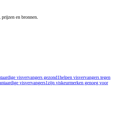
 prijzen en bronnen.
ntaardige visvervangers gezond
1
helpen visvervangers tegen
antaardige visvervangers
1
zijn viskeurmerken genoeg voor