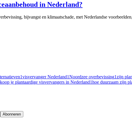
 oceaanbehoud in Nederland?
verbevissing, bijvangst en klimaatschade, met Nederlandse voorbeelden,
ternatieven
1
visvervanger Nederland
1
Noordzee overbevissing
1
zijn pla
koop je plantaardige visvervangers in Nederland
1
hoe duurzaam zijn pl
Abonneren