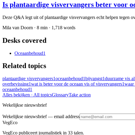
Is plantaardige visvervangers beter voor
Deze Q&A legt uit of plantaardige visvervangers echt helpen tegen o
Mila van Doorn
·
8
min ·
1,718
words
Desks covered
Oceaanbehoud
1
Related topics
plantaardige visvervangers
1
oceaanbehoud
1
bijvangst
1
duurzame vis al
overbevissing
1
wat is beter voor de oceaan vis of visvervangers
1
waar 
oceaanbehoud
1
Alles bekijken
· All topics
Glossary
Take action
Wekelijkse nieuwsbrief
Wekelijkse nieuwsbrief
— email address
VegEco
VegEco publiceert journalistiek in 33 talen.