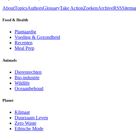
About
Topics
Authors
Glossary
Take Action
Zoeken
Archive
RSS
Sitema
Food & Health
Plantaardig
Voeding & Gezondheid
Recepten
Meal Prep
Animals
Dierenrechten
Bio-industrie
Wildlife
Oceaanbehoud
Planet
Klimaat
Duurzaam Leven
Zero Waste
Ethische Mode