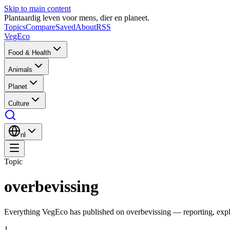
Skip to main content
Plantaardig leven voor mens, dier en planeet.
Topics
Compare
Saved
About
RSS
VegEco
Food & Health
Animals
Planet
Culture
nl
Topic
overbevissing
Everything VegEco has published on
overbevissing
— reporting, expla
1