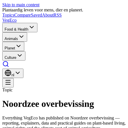
Skip to main content
Plantaardig leven voor mens, dier en planeet.
Topics
Compare
Saved
About
RSS
VegEco
Food & Health
Animals
Planet
Culture
nl
Topic
Noordzee overbevissing
Everything VegEco has published on
Noordzee overbevissing
—
reporting, explainers, data and practical guides on plant-based living,