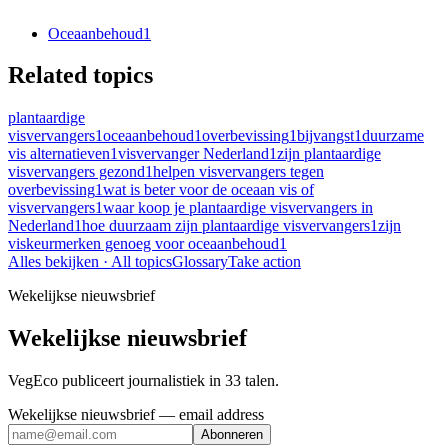
Oceaanbehoud
1
Related topics
plantaardige
visvervangers
1
oceaanbehoud
1
overbevissing
1
bijvangst
1
duurzame
vis alternatieven
1
visvervanger Nederland
1
zijn plantaardige
visvervangers gezond
1
helpen visvervangers tegen
overbevissing
1
wat is beter voor de oceaan vis of
visvervangers
1
waar koop je plantaardige visvervangers in
Nederland
1
hoe duurzaam zijn plantaardige visvervangers
1
zijn
viskeurmerken genoeg voor oceaanbehoud
1
Alles bekijken
· All topics
Glossary
Take action
Wekelijkse nieuwsbrief
Wekelijkse nieuwsbrief
VegEco publiceert journalistiek in 33 talen.
Wekelijkse nieuwsbrief
— email address
Abonneren