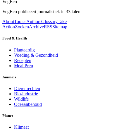
VegEco
VegEco publiceert journalistiek in 33 talen.
About
Topics
Authors
Glossary
Take
Action
Zoeken
Archive
RSS
Sitemap
Food & Health
Plantaardig
Voeding & Gezondheid
Recepten
Meal Prep
Animals
Dierenrechten
Bio-industrie
Wildlife
Oceaanbehoud
Planet
Klimaat