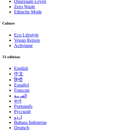
Duurzaam Leven
Zero Waste
Ethische Mode
Culture
Eco Lifestyle
Vegan Reizen
Activisme
33 editions
English
中文
हिन्दी
Español
Français
العربية
বাংলা
Português
Русский
اردو
Bahasa Indonesia
Deutsch