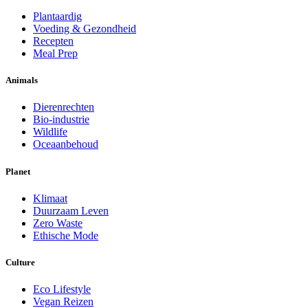
Plantaardig
Voeding & Gezondheid
Recepten
Meal Prep
Animals
Dierenrechten
Bio-industrie
Wildlife
Oceaanbehoud
Planet
Klimaat
Duurzaam Leven
Zero Waste
Ethische Mode
Culture
Eco Lifestyle
Vegan Reizen