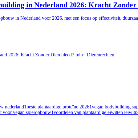
building in Nederland 2026: Kracht Zonder
pbouw in Nederland voor 2026, met een focus op effectiviteit, duurzaa
land 2026: Kracht Zonder Dierenleed
7
min ·
Dierenrechten
uw nederland
1
beste plantaardige proteïne 2026
1
vegan bodybuilding su
it voor vegan spieropbouw
1
voordelen van plantaardige eiwitten
1
eiwitp