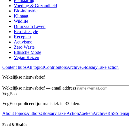
Plantaardig
Voeding & Gezondheid
Bio-industrie
Klimaat
Wildlife
Duurzaam Leven
Eco Lifestyle
Recepten
Activisme
Zero Waste
Ethische Mode
Vegan Reizen
Content hubs
All topics
Contributors
Archive
Glossary
Take action
Wekelijkse nieuwsbrief
Wekelijkse nieuwsbrief
— email address
VegEco
VegEco publiceert journalistiek in 33 talen.
About
Topics
Authors
Glossary
Take Action
Zoeken
Archive
RSS
Sitema
Food & Health