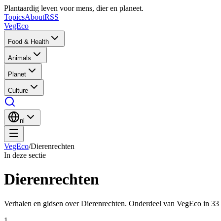
Plantaardig leven voor mens, dier en planeet.
Topics
About
RSS
VegEco
Food & Health
Animals
Planet
Culture
nl
VegEco
/
Dierenrechten
In deze sectie
Dierenrechten
Verhalen en gidsen over Dierenrechten. Onderdeel van VegEco in 33 
1