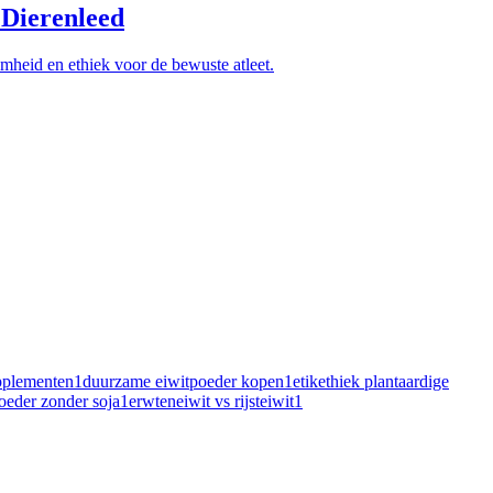
 Dierenleed
mheid en ethiek voor de bewuste atleet.
pplementen
1
duurzame eiwitpoeder kopen
1
etikethiek plantaardige
oeder zonder soja
1
erwteneiwit vs rijsteiwit
1