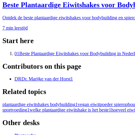
Beste Plantaardige Eiwitshakes voor Body
Ontdek de beste plantaardige eiwitshakes voor bodybuilding en spiero
7
min leestijd
Start here
01
Beste Plantaardige Eiwitshakes voor Bodybuilding in Neder
Contributors on this page
DR
Dr. Marijke van der Horst
1
Related topics
plantaardige eiwitshakes bodybuilding
1
vegan eiwitpoeder spieropbo
sportvoeding
1
welke plantaardige eiwitshake is het beste
1
hoeveel eiw
Other desks