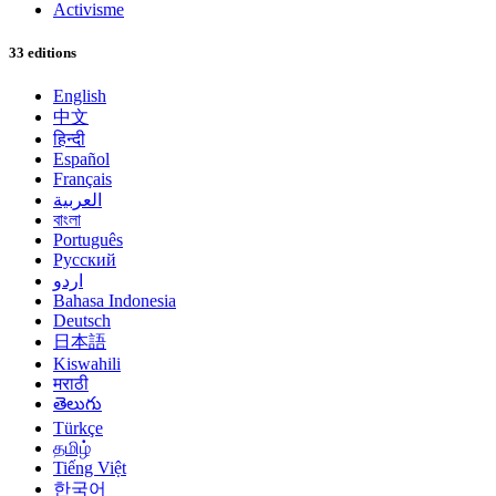
Activisme
33 editions
English
中文
हिन्दी
Español
Français
العربية
বাংলা
Português
Русский
اردو
Bahasa Indonesia
Deutsch
日本語
Kiswahili
मराठी
తెలుగు
Türkçe
தமிழ்
Tiếng Việt
한국어