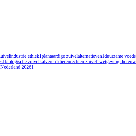
zuivelindustrie ethiek
1
plantaardige zuivelalternatieven
1
duurzame voeds
es
1
biologische zuivelkalveren
1
dierenrechten zuivel
1
wetgeving dierenwe
t Nederland 2026
1