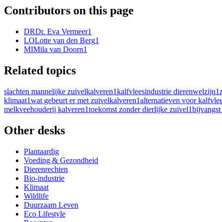
Contributors on this page
DR
Dr. Eva Vermeer
1
LO
Lotte van den Berg
1
MI
Mila van Doorn
1
Related topics
slachten mannelijke zuivelkalveren
1
kalfvleesindustrie dierenwelzijn
1
klimaat
1
wat gebeurt er met zuivelkalveren
1
alternatieven voor kalfvle
melkveehouderij kalveren
1
toekomst zonder dierlijke zuivel
1
bijvangs
Other desks
Plantaardig
Voeding & Gezondheid
Dierenrechten
Bio-industrie
Klimaat
Wildlife
Duurzaam Leven
Eco Lifestyle