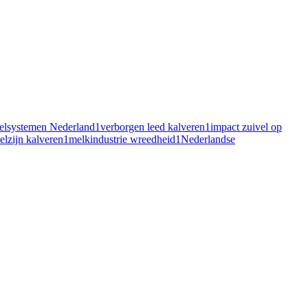
elsystemen Nederland
1
verborgen leed kalveren
1
impact zuivel op
lzijn kalveren
1
melkindustrie wreedheid
1
Nederlandse