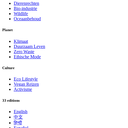
Dierenrechten
Bio-industrie
Wildlife
Oceaanbehoud
Planet
Klimaat
Duurzaam Leven
Zero Waste
Ethische Mode
Culture
Eco Lifestyle
Vegan Reizen
Activisme
33 editions
English
中文
हिन्दी
Español