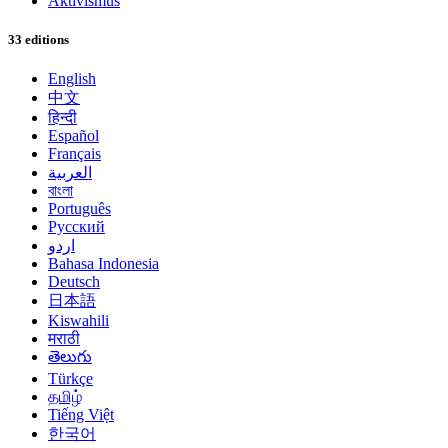
Aktivismus
33 editions
English
中文
हिन्दी
Español
Français
العربية
বাংলা
Português
Русский
اردو
Bahasa Indonesia
Deutsch
日本語
Kiswahili
मराठी
తెలుగు
Türkçe
தமிழ்
Tiếng Việt
한국어