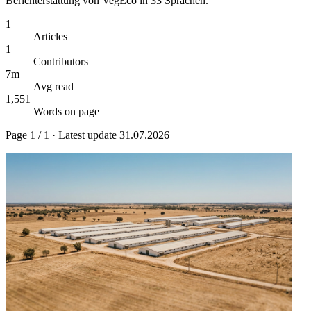
Berichterstattung von VegEco in 33 Sprachen.
1
Articles
1
Contributors
7m
Avg read
1,551
Words on page
Page
1
/
1
· Latest update
31.07.2026