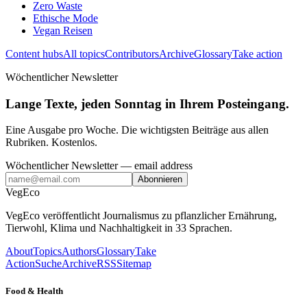
Zero Waste
Ethische Mode
Vegan Reisen
Content hubs
All topics
Contributors
Archive
Glossary
Take action
Wöchentlicher Newsletter
Lange Texte, jeden Sonntag in Ihrem Posteingang.
Eine Ausgabe pro Woche. Die wichtigsten Beiträge aus allen
Rubriken. Kostenlos.
Wöchentlicher Newsletter
— email address
Abonnieren
VegEco
VegEco veröffentlicht Journalismus zu pflanzlicher Ernährung,
Tierwohl, Klima und Nachhaltigkeit in 33 Sprachen.
About
Topics
Authors
Glossary
Take
Action
Suche
Archive
RSS
Sitemap
Food & Health