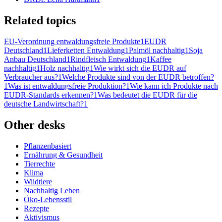
Related topics
EU-Verordnung entwaldungsfreie Produkte
1
EUDR
Deutschland
1
Lieferketten Entwaldung
1
Palmöl nachhaltig
1
Soja
Anbau Deutschland
1
Rindfleisch Entwaldung
1
Kaffee
nachhaltig
1
Holz nachhaltig
1
Wie wirkt sich die EUDR auf
Verbraucher aus?
1
Welche Produkte sind von der EUDR betroffen?
1
Was ist entwaldungsfreie Produktion?
1
Wie kann ich Produkte nach
EUDR-Standards erkennen?
1
Was bedeutet die EUDR für die
deutsche Landwirtschaft?
1
Other desks
Pflanzenbasiert
Ernährung & Gesundheit
Tierrechte
Klima
Wildtiere
Nachhaltig Leben
Öko-Lebensstil
Rezepte
Aktivismus