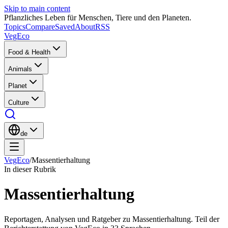
Skip to main content
Pflanzliches Leben für Menschen, Tiere und den Planeten.
Topics
Compare
Saved
About
RSS
VegEco
Food & Health
Animals
Planet
Culture
de
VegEco
/
Massentierhaltung
In dieser Rubrik
Massentierhaltung
Reportagen, Analysen und Ratgeber zu Massentierhaltung. Teil der