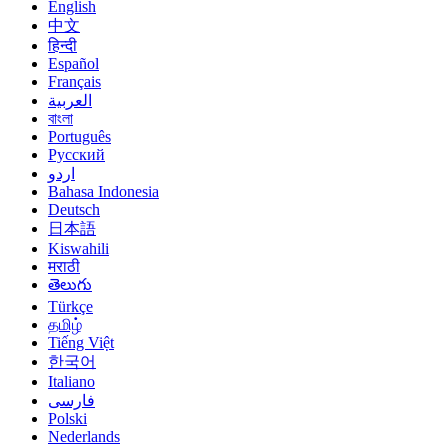
English
中文
हिन्दी
Español
Français
العربية
বাংলা
Português
Русский
اردو
Bahasa Indonesia
Deutsch
日本語
Kiswahili
मराठी
తెలుగు
Türkçe
தமிழ்
Tiếng Việt
한국어
Italiano
فارسی
Polski
Nederlands