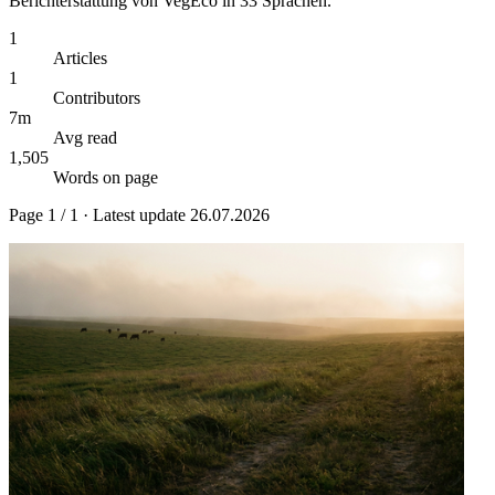
Berichterstattung von VegEco in 33 Sprachen.
1
Articles
1
Contributors
7m
Avg read
1,505
Words on page
Page
1
/
1
· Latest update
26.07.2026