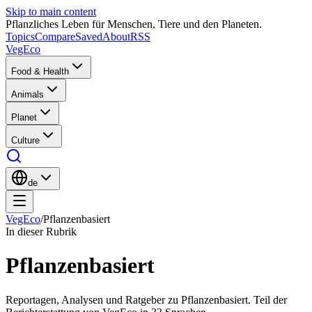
Skip to main content
Pflanzliches Leben für Menschen, Tiere und den Planeten.
Topics
Compare
Saved
About
RSS
VegEco
Food & Health
Animals
Planet
Culture
de
VegEco
/
Pflanzenbasiert
In dieser Rubrik
Pflanzenbasiert
Reportagen, Analysen und Ratgeber zu Pflanzenbasiert. Teil der