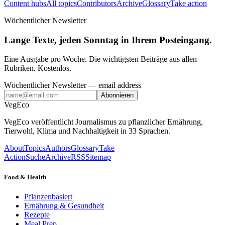
Content hubs
All topics
Contributors
Archive
Glossary
Take action
Wöchentlicher Newsletter
Lange Texte, jeden Sonntag in Ihrem Posteingang.
Eine Ausgabe pro Woche. Die wichtigsten Beiträge aus allen
Rubriken. Kostenlos.
Wöchentlicher Newsletter
— email address
Abonnieren
VegEco
VegEco veröffentlicht Journalismus zu pflanzlicher Ernährung,
Tierwohl, Klima und Nachhaltigkeit in 33 Sprachen.
About
Topics
Authors
Glossary
Take
Action
Suche
Archive
RSS
Sitemap
Food & Health
Pflanzenbasiert
Ernährung & Gesundheit
Rezepte
Meal Prep