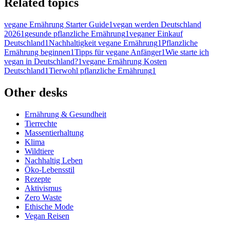
Related topics
vegane Ernährung Starter Guide
1
vegan werden Deutschland
2026
1
gesunde pflanzliche Ernährung
1
veganer Einkauf
Deutschland
1
Nachhaltigkeit vegane Ernährung
1
Pflanzliche
Ernährung beginnen
1
Tipps für vegane Anfänger
1
Wie starte ich
vegan in Deutschland?
1
vegane Ernährung Kosten
Deutschland
1
Tierwohl pflanzliche Ernährung
1
Other desks
Ernährung & Gesundheit
Tierrechte
Massentierhaltung
Klima
Wildtiere
Nachhaltig Leben
Öko-Lebensstil
Rezepte
Aktivismus
Zero Waste
Ethische Mode
Vegan Reisen