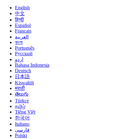
English
中文
हिन्दी
Español
Français
العربية
বাংলা
Português
Русский
اردو
Bahasa Indonesia
Deutsch
日本語
Kiswahili
मराठी
తెలుగు
Türkçe
தமிழ்
Tiếng Việt
한국어
Italiano
فارسی
Polski