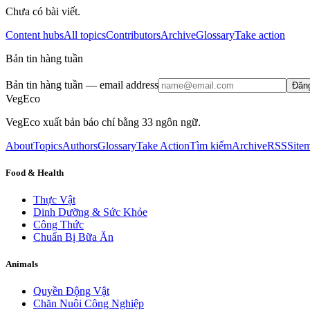
Chưa có bài viết.
Content hubs
All topics
Contributors
Archive
Glossary
Take action
Bản tin hàng tuần
Bản tin hàng tuần
— email address
Đăn
VegEco
VegEco xuất bản báo chí bằng 33 ngôn ngữ.
About
Topics
Authors
Glossary
Take Action
Tìm kiếm
Archive
RSS
Site
Food & Health
Thực Vật
Dinh Dưỡng & Sức Khỏe
Công Thức
Chuẩn Bị Bữa Ăn
Animals
Quyền Động Vật
Chăn Nuôi Công Nghiệp