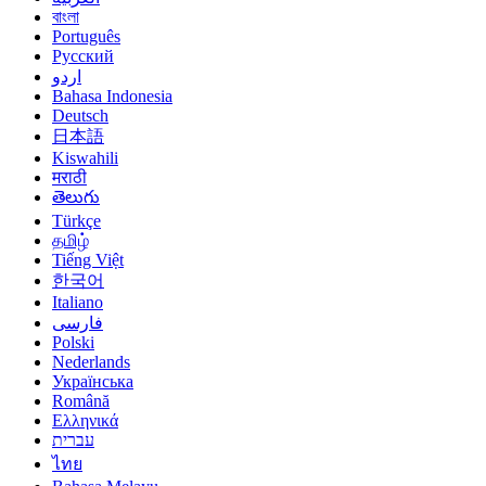
বাংলা
Português
Русский
اردو
Bahasa Indonesia
Deutsch
日本語
Kiswahili
मराठी
తెలుగు
Türkçe
தமிழ்
Tiếng Việt
한국어
Italiano
فارسی
Polski
Nederlands
Українська
Română
Ελληνικά
עברית
ไทย