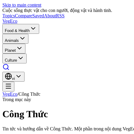
Skip to main content
Cuộc sống thực vật cho con người, động vật và hành tinh.
Topics
Compare
Saved
About
RSS
VegEco
Food & Health
Animals
Planet
Culture
vi
VegEco
/
Công Thức
Trong mục này
Công Thức
Tin tức và hướng dẫn về Công Thức. Một phần trong nội dung VegE