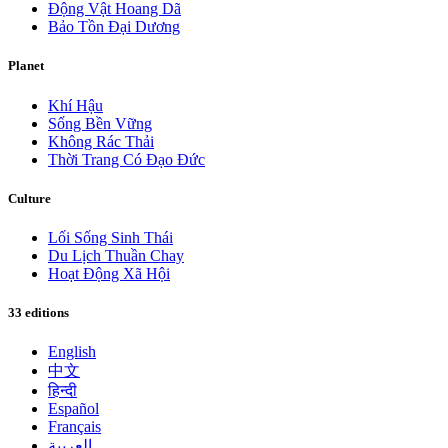
Động Vật Hoang Dã
Bảo Tồn Đại Dương
Planet
Khí Hậu
Sống Bền Vững
Không Rác Thải
Thời Trang Có Đạo Đức
Culture
Lối Sống Sinh Thái
Du Lịch Thuần Chay
Hoạt Động Xã Hội
33 editions
English
中文
हिन्दी
Español
Français
العربية