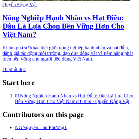
Quyền Động Vật
Nông Nghiệp Hạnh Nhân vs Hạt Điều:
Đâu Là Lựa Chọn Bền Vững Hơn Cho
Việt Nam?
Khám phá sự khác biệt giữa nông nghiệp hạnh nhân và hạt điều,
đánh giá tác động môi trường, đạo đức động vật và tiềm năng phát
triển bền vững cho người tiêu dùng Việt Nam.
10
phút đọc
Start here
01
Nông Nghiệp Hạnh Nhân vs Hạt Điều: Đâu Là Lựa Chọn
Bền Vững Hơn Cho Việt Nam?
10
min ·
Quyền Động Vật
Contributors on this page
NG
Nguyễn Thu Phương
1