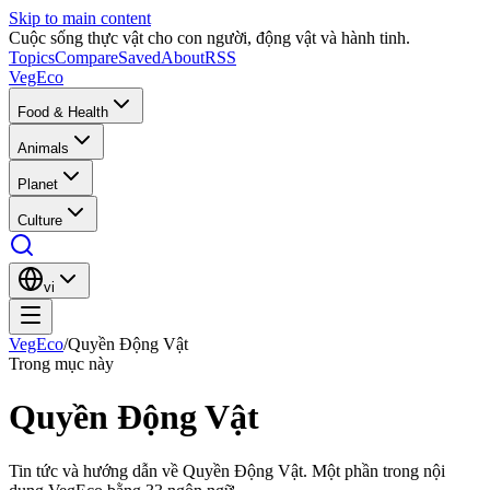
Skip to main content
Cuộc sống thực vật cho con người, động vật và hành tinh.
Topics
Compare
Saved
About
RSS
VegEco
Food & Health
Animals
Planet
Culture
vi
VegEco
/
Quyền Động Vật
Trong mục này
Quyền Động Vật
Tin tức và hướng dẫn về Quyền Động Vật. Một phần trong nội