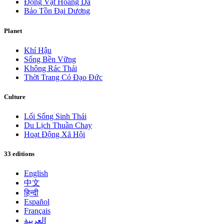
Động Vật Hoang Dã
Bảo Tồn Đại Dương
Planet
Khí Hậu
Sống Bền Vững
Không Rác Thải
Thời Trang Có Đạo Đức
Culture
Lối Sống Sinh Thái
Du Lịch Thuần Chay
Hoạt Động Xã Hội
33 editions
English
中文
हिन्दी
Español
Français
العربية