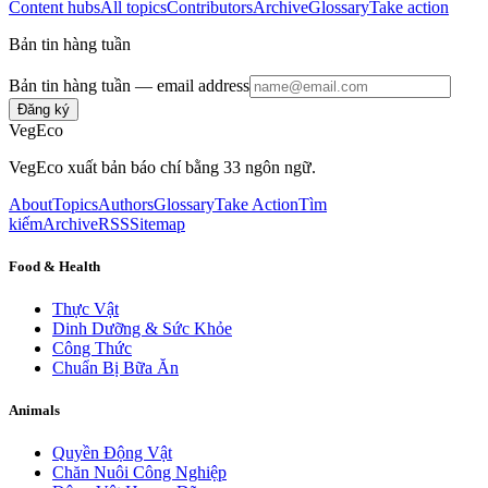
Content hubs
All topics
Contributors
Archive
Glossary
Take action
Bản tin hàng tuần
Bản tin hàng tuần
— email address
Đăng ký
VegEco
VegEco xuất bản báo chí bằng 33 ngôn ngữ.
About
Topics
Authors
Glossary
Take Action
Tìm
kiếm
Archive
RSS
Sitemap
Food & Health
Thực Vật
Dinh Dưỡng & Sức Khỏe
Công Thức
Chuẩn Bị Bữa Ăn
Animals
Quyền Động Vật
Chăn Nuôi Công Nghiệp