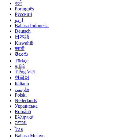
বাংলা
Português
Русский
اردو
Bahasa Indonesia
Deutsch
日本語
Kiswahili
मराठी
తెలుగు
Türkçe
தமிழ்
Tiếng Việt
한국어
Italiano
فارسی
Polski
Nederlands
Українська
Română
Ελληνικά
עברית
ไทย
Bahasa Melayu