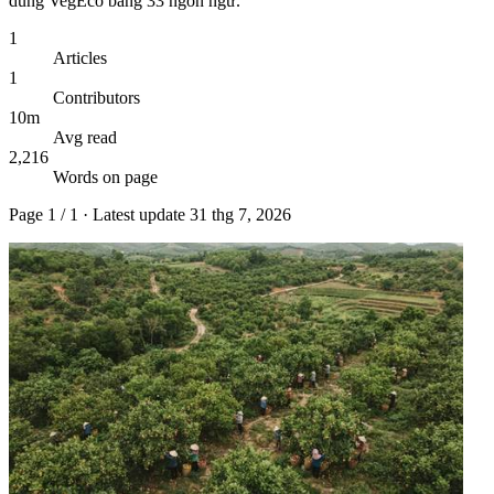
dung VegEco bằng 33 ngôn ngữ.
1
Articles
1
Contributors
10m
Avg read
2,216
Words on page
Page
1
/
1
· Latest update
31 thg 7, 2026