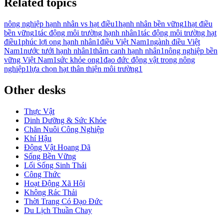
Related topics
nông nghiệp hạnh nhân vs hạt điều
1
hạnh nhân bền vững
1
hạt điều
bền vững
1
tác động môi trường hạnh nhân
1
tác động môi trường hạt
điều
1
phúc lợi ong hạnh nhân
1
điều Việt Nam
1
ngành điều Việt
Nam
1
nước tưới hạnh nhân
1
thâm canh hạnh nhân
1
nông nghiệp bền
vững Việt Nam
1
sức khỏe ong
1
đạo đức động vật trong nông
nghiệp
1
lựa chọn hạt thân thiện môi trường
1
Other desks
Thực Vật
Dinh Dưỡng & Sức Khỏe
Chăn Nuôi Công Nghiệp
Khí Hậu
Động Vật Hoang Dã
Sống Bền Vững
Lối Sống Sinh Thái
Công Thức
Hoạt Động Xã Hội
Không Rác Thải
Thời Trang Có Đạo Đức
Du Lịch Thuần Chay