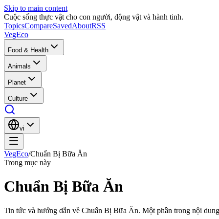
Skip to main content
Cuộc sống thực vật cho con người, động vật và hành tinh.
Topics
Compare
Saved
About
RSS
VegEco
Food & Health
Animals
Planet
Culture
vi
VegEco
/
Chuẩn Bị Bữa Ăn
Trong mục này
Chuẩn Bị Bữa Ăn
Tin tức và hướng dẫn về Chuẩn Bị Bữa Ăn. Một phần trong nội dun