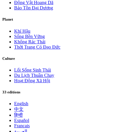
Động Vật Hoang Dã
Bảo Tồn Đại Dương
Planet
Khí Hậu
Sống Bền Vững
Không Rác Thải
Thời Trang Có Đạo Đức
Culture
Lối Sống Sinh Thái
Du Lịch Thuần Chay
Hoạt Động Xã Hội
33 editions
English
中文
हिन्दी
Español
Français
العربية