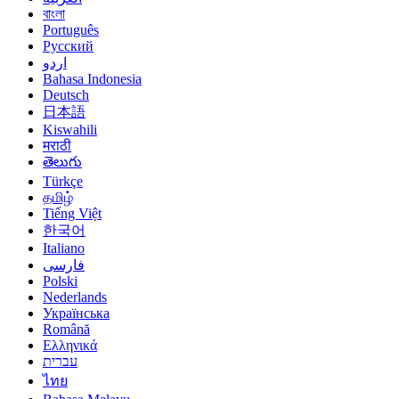
বাংলা
Português
Русский
اردو
Bahasa Indonesia
Deutsch
日本語
Kiswahili
मराठी
తెలుగు
Türkçe
தமிழ்
Tiếng Việt
한국어
Italiano
فارسی
Polski
Nederlands
Українська
Română
Ελληνικά
עברית
ไทย