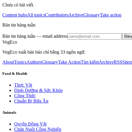
Chưa có bài viết.
Content hubs
All topics
Contributors
Archive
Glossary
Take action
Bản tin hàng tuần
Bản tin hàng tuần
— email address
Đăn
VegEco
VegEco xuất bản báo chí bằng 33 ngôn ngữ.
About
Topics
Authors
Glossary
Take Action
Tìm kiếm
Archive
RSS
Site
Food & Health
Thực Vật
Dinh Dưỡng & Sức Khỏe
Công Thức
Chuẩn Bị Bữa Ăn
Animals
Quyền Động Vật
Chăn Nuôi Công Nghiệp