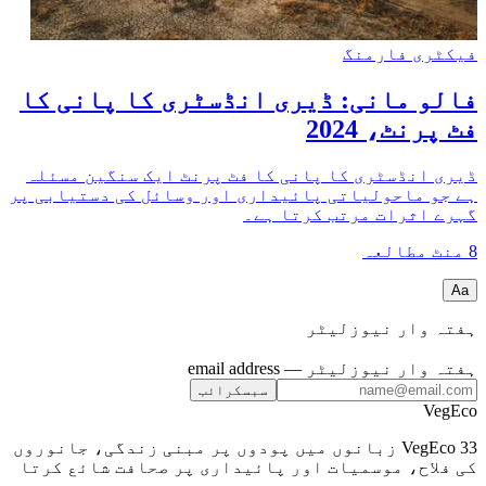
فیکٹری فارمنگ
فالو مانی: ڈیری انڈسٹری کا پانی کا
فٹ پرنٹ، 2024
ڈیری انڈسٹری کا پانی کا فٹ پرنٹ ایک سنگین مسئلہ
ہے جو ماحولیاتی پائیداری اور وسائل کی دستیابی پر
گہرے اثرات مرتب کرتا ہے۔
8
منٹ مطالعہ
Aa
ہفتہ وار نیوزلیٹر
ہفتہ وار نیوزلیٹر
— email address
سبسکرائب
VegEco
VegEco 33 زبانوں میں پودوں پر مبنی زندگی، جانوروں
کی فلاح، موسمیات اور پائیداری پر صحافت شائع کرتا