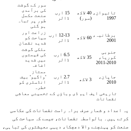
سور کے گوشت
کی برآمدی
تائیوان،
40 لاکھ
15 ارب
صنعت مکمل
1997
(سور)
ڈالر
طور پر تباہ
ہو گئی
زراعت اور
برطانیہ،
12-13 ارب
60 لاکھ
سیاحت کو
2001
ڈالر
شدید نقصان
ملکی گوشت
جنوبی
6.5 ارب
کی قیمتوں
کوریا،
35 لاکھ
ڈالر
میں شدید
2010-2011
اضافہ
ممتاز
جاپان،
2.7 ارب
'واگیو' بیف
3 لاکھ
2010
ڈالر
انڈسٹری کو
خطرہ
تاریخی ایف ایم ڈی وباؤں کے تخمینی معاشی
نقصانات
یہ اعداد و شمار صرف براہ راست نقصانات کی عکاسی
کرتے ہیں۔ بالواسطہ نقصانات، جیسے کہ سیاحت کی
صنعت کو پہنچنے والا دھچکا، دیہی معیشتوں کی تباہی،