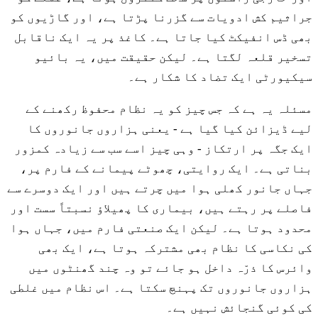
جراثیم کش ادویات سے گزرنا پڑتا ہے، اور گاڑیوں کو
بھی ڈس انفیکٹ کیا جاتا ہے۔ کاغذ پر یہ ایک ناقابل
تسخیر قلعہ لگتا ہے۔ لیکن حقیقت میں، یہ بائیو
سیکیورٹی ایک تضاد کا شکار ہے۔
مسئلہ یہ ہے کہ جس چیز کو یہ نظام محفوظ رکھنے کے
لیے ڈیزائن کیا گیا ہے - یعنی ہزاروں جانوروں کا
ایک جگہ پر ارتکاز - وہی چیز اسے سب سے زیادہ کمزور
بناتی ہے۔ ایک روایتی، چھوٹے پیمانے کے فارم پر،
جہاں جانور کھلی ہوا میں چرتے ہیں اور ایک دوسرے سے
فاصلے پر رہتے ہیں، بیماری کا پھیلاؤ نسبتاً سست اور
محدود ہوتا ہے۔ لیکن ایک صنعتی فارم میں، جہاں ہوا
کی نکاسی کا نظام بھی مشترکہ ہوتا ہے، ایک بھی
وائرس کا ذرّہ داخل ہو جائے تو وہ چند گھنٹوں میں
ہزاروں جانوروں تک پہنچ سکتا ہے۔ اس نظام میں غلطی
کی کوئی گنجائش نہیں ہے۔