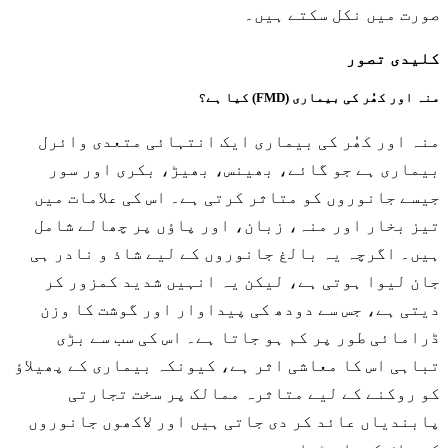
صورت میں نکل سکتے ہیں۔
کلیدی تصور
منہ اور کھُر کی بیماری (FMD) کیا ہے؟
منہ اور کھُر کی بیماری ایک انتہائی متعدی وائرل
بیماری ہے جو گائے، بھینس، بھیڑ، بکری اور سور
جیسے جانوروں کو متاثر کرتی ہے۔ اس کی علامات میں
تیز بخار اور منہ، زبان، اور پاؤں پر چھالے شامل
ہیں۔ اگرچہ یہ بالغ جانوروں کے لیے شاذ و نادر ہی
جان لیوا ہوتی ہے، لیکن یہ انہیں شدید کمزور کر
دیتی ہے، جس سے دودھ کی پیداوار اور گوشت کا وزن
ڈرامائی طور پر کم ہو جاتا ہے۔ اس کی سب سے بڑی
تباہی اس کا معاشی اثر ہے، کیونکہ بیماری کے پھیلاؤ
کو روکنے کے لیے متاثرہ ممالک پر سخت تجارتی
پابندیاں عائد کر دی جاتی ہیں اور لاکھوں جانوروں