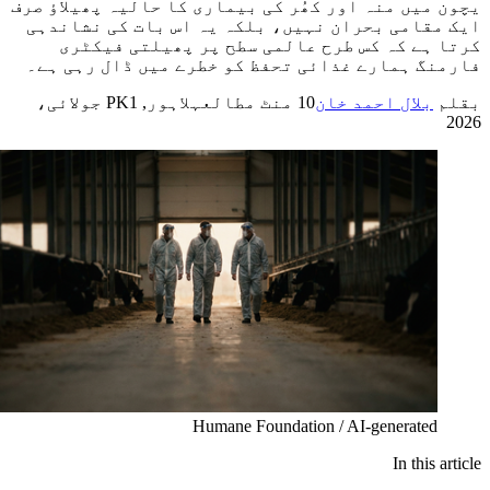
یچون میں منہ اور کھُر کی بیماری کا حالیہ پھیلاؤ صرف
ایک مقامی بحران نہیں، بلکہ یہ اس بات کی نشاندہی
کرتا ہے کہ کس طرح عالمی سطح پر پھیلتی فیکٹری
فارمنگ ہمارے غذائی تحفظ کو خطرے میں ڈال رہی ہے۔
بقلم
بلال احمد خان
10
منٹ مطالعہ
لاہور, PK
1 جولائی،
2026
Humane Foundation / AI-generated
In this article