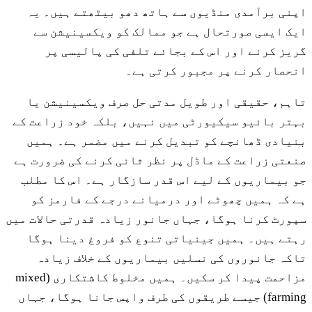
اپنی برآمدی منڈیوں سے ہاتھ دھو بیٹھتے ہیں۔ یہ
ایک ایسی صورتحال ہے جو ممالک کو ویکسینیشن سے
گریز کرنے اور اس کے بجائے تلفی کی پالیسی پر
انحصار کرنے پر مجبور کرتی ہے۔
تاہم، حقیقی اور طویل مدتی حل صرف ویکسینیشن یا
بہتر بائیو سیکیورٹی میں نہیں، بلکہ خود زراعت کے
بنیادی ڈھانچے کو تبدیل کرنے میں مضمر ہے۔ ہمیں
صنعتی زراعت کے ماڈل پر نظر ثانی کرنے کی ضرورت ہے
جو بیماریوں کے لیے اس قدر سازگار ہے۔ اس کا مطلب
ہے کہ ہمیں چھوٹے اور درمیانے درجے کے فارمز کو
سپورٹ کرنا ہوگا، جہاں جانور زیادہ قدرتی حالات میں
رہتے ہیں۔ ہمیں جینیاتی تنوع کو فروغ دینا ہوگا
تاکہ جانوروں کی نسلیں بیماریوں کے خلاف زیادہ
مزاحمت پیدا کر سکیں۔ ہمیں مخلوط کاشتکاری (mixed
farming) جیسے طریقوں کی طرف واپس جانا ہوگا، جہاں