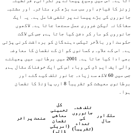
آتا ہے۔ اس میں وسیع پیمانے پر نگرانی، قرنطینہ
زونز کا قیام، اور سب سے بڑھ کر، متاثرہ اور مشتبہ
جانوروں کی بڑے پیمانے پر تلفی شامل ہے۔ یہ ایک
سفاکانہ لیکن ضروری عمل سمجھا جاتا ہے۔ لاکھوں
جانوروں کو مار کر دفن کیا جاتا ہے، جس کی لاگت
حکومت اور بالآخر ٹیکس دہندگان کو برداشت کرنی پڑتی
ہے۔ اس کے علاوہ، کسانوں کو ان کے نقصان کا معاوضہ
بھی ادا کیا جاتا ہے۔ 2001 میں برطانیہ میں پھیلنے
والی ایف ایم ڈی کی وباء اس کی ایک خوفناک مثال ہے،
جس میں 60 لاکھ سے زیادہ جانور تلف کیے گئے اور
برطانوی معیشت کو تقریباً 8 ارب پاؤنڈ کا نقصان
ہوا۔
کل
تلف شدہ
تخمینی
جانوروں
ملک اور
معاشی
کی
صنعت پر اثر
سال
نقصان
تعداد
(امریکی
(تقریباً)
ڈالر)