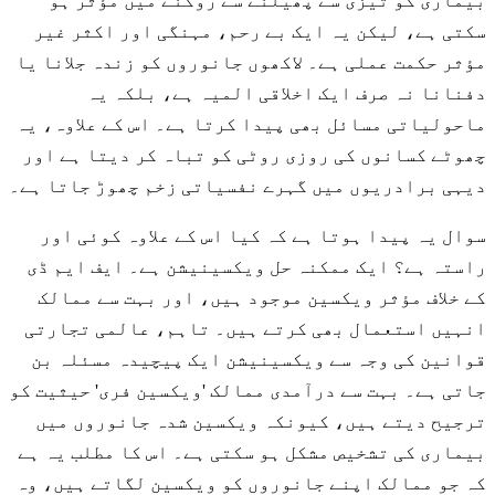
بیماری کو تیزی سے پھیلنے سے روکنے میں مؤثر ہو
سکتی ہے، لیکن یہ ایک بے رحم، مہنگی اور اکثر غیر
مؤثر حکمت عملی ہے۔ لاکھوں جانوروں کو زندہ جلانا یا
دفنانا نہ صرف ایک اخلاقی المیہ ہے، بلکہ یہ
ماحولیاتی مسائل بھی پیدا کرتا ہے۔ اس کے علاوہ، یہ
چھوٹے کسانوں کی روزی روٹی کو تباہ کر دیتا ہے اور
دیہی برادریوں میں گہرے نفسیاتی زخم چھوڑ جاتا ہے۔
سوال یہ پیدا ہوتا ہے کہ کیا اس کے علاوہ کوئی اور
راستہ ہے؟ ایک ممکنہ حل ویکسینیشن ہے۔ ایف ایم ڈی
کے خلاف مؤثر ویکسین موجود ہیں، اور بہت سے ممالک
انہیں استعمال بھی کرتے ہیں۔ تاہم، عالمی تجارتی
قوانین کی وجہ سے ویکسینیشن ایک پیچیدہ مسئلہ بن
جاتی ہے۔ بہت سے درآمدی ممالک 'ویکسین فری' حیثیت کو
ترجیح دیتے ہیں، کیونکہ ویکسین شدہ جانوروں میں
بیماری کی تشخیص مشکل ہو سکتی ہے۔ اس کا مطلب یہ ہے
کہ جو ممالک اپنے جانوروں کو ویکسین لگاتے ہیں، وہ