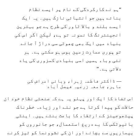
“
ہم نے کارکردگی کے نام پر ایسے نظام
بنائے ہیں جو انتہائی نازک ہیں۔ یہ ایک
ایسے بلند و بالا ٹاور کی طرح ہے جو بہترین
انجینئرنگ کا نمونہ تو ہے، لیکن اگر اس کی
بنیاد میں ایک بھی چھوٹی سی دراڑ آ جائے
تو پوری عمارت زمین بوس ہو سکتی ہے۔ ہر
نئی وباء ہمیں اسی بنیادی کمزوری کی یاد
دلاتی ہے۔
”
—
ڈاکٹر فاطمہ زہرا، وبائی امراض کی
ماہر، جامعہ زرعیہ فیصل آباد
اس تضاد کا ایک اور پہلو یہ ہے کہ صنعتی نظام خود ان
حالات کو پیدا کرتا ہے جو نئے اور زیادہ خطرناک
پیتھوجینز کے ارتقاء کا باعث بنتے ہیں۔ اینٹی
بائیوٹکس کا بے دریغ استعمال، جو جانوروں کو
بیماریوں سے بچانے اور ان کی نشوونما کو تیز کرنے