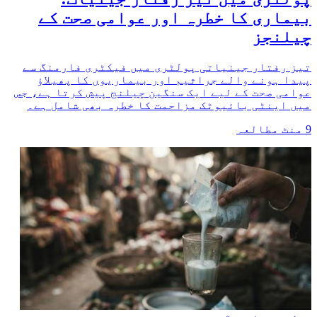
بیماری کا خطرہ اور عوامی صحت کے
چیلنجز
تیز رفتار جینیاتی پولٹری میں فیکٹری فارمنگ سے
پیدا ہونے والے جراثیم اور بیماریوں کا پھیلاؤ
عوامی صحت کے لیے ایک سنگین چیلنج پیش کرتا ہے، جس
میں اینٹی بائیوٹک مزاحمت کا خطرہ بھی شامل ہے۔
9
منٹ مطالعہ