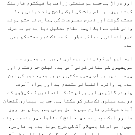
اور دراڑ ہے جسے ہم صنعتی زراعت یا فیکٹری فارمنگ
کہتے ہیں۔ یہ اس بات کی ایک واضح یاد دہانی ہے کہ
سستے گوشت اور ڈیری مصنوعات کی ہماری نہ ختم ہونے
والی طلب نے ایک ایسا نظام تشکیل دیا ہے جو نہ صرف
غیر انسانی ہے بلکہ خطرناک حد تک غیر مستحکم بھی
ہے۔
ایف ایم ڈی کوئی نئی بیماری نہیں۔ یہ صدیوں سے
مویشیوں کو متاثر کرتی آئی ہے۔ لیکن جس رفتار اور
پیمانے پر یہ اب پھیل سکتی ہے، وہ جدید دور کی دین
ہے۔ یہ وائرس انتہائی متعدی ہے اور ہوا، آلودہ
چارے، گاڑیوں اور یہاں تک کہ انسانوں کے کپڑوں کے
ذریعے میلوں تک سفر کر سکتا ہے۔ جب یہ بیماری گنجان
آباد فیکٹری فارم میں داخل ہوتی ہے، جہاں ہزاروں
جانور ایک دوسرے سے چند انچ کے فاصلے پر بندھے ہوتے
ہیں، تو اس کا پھیلاؤ آگ کی طرح ہوتا ہے۔ یہ فارمز،
جو بظاہر پیداوار اور کارکردگی کے شاہکار نظر آتے