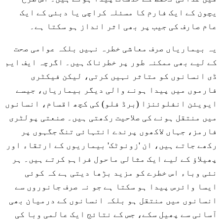
یچون کے ایک فارم کا مسئلہ کراچی یا دبئی کے ایک
عام صارف کی جیب پر بھی اثر انداز ہو سکتا ہے۔
یہ بیماریاں صرف معاشی خطرہ نہیں بلکہ عوامی صحت
کے لیے بھی ممکنہ طور پر خطرناک ہیں۔ اگرچہ ایف ایم
ڈی انسانوں کو متاثر نہیں کرتی، لیکن فیکٹری
فارموں میں پیدا ہونے والی دیگر بیماریاں، جیسے
ایویئن انفلوئنزا (برڈ فلو) کی کچھ اقسام، انسانوں
میں منتقل ہونے کی صلاحیت رکھتی ہیں۔ صنعتی پولٹری
فارمز، جہاں لاکھوں پرندے انتہائی تنگ جگہوں پر
رکھے جاتے ہیں، ان 'زونوٹک' بیماریوں کے ارتقاء اور
پھیلاؤ کے لیے ایک مثالی ماحول فراہم کرتے ہیں۔ ہر
نئی وباء اس خطرے کو مزید بڑھا دیتی ہے کہ کوئی
ایسا وائرس پیدا ہو سکتا ہے جو نہ صرف جانوروں سے
انسانوں میں منتقل ہو بلکہ انسانوں کے درمیان بھی
آسانی سے پھیل سکے، جس کے نتائج ایک عالمی وبا کی