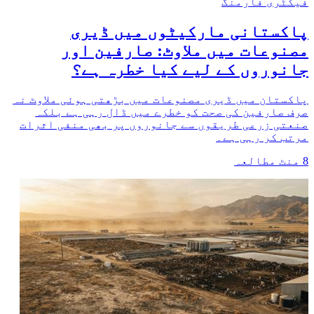
فیکٹری فارمنگ
پاکستانی مارکیٹوں میں ڈیری
مصنوعات میں ملاوٹ: صارفین اور
جانوروں کے لیے کیا خطرہ ہے؟
پاکستان میں ڈیری مصنوعات میں بڑھتی ہوئی ملاوٹ نہ
صرف صارفین کی صحت کو خطرے میں ڈال رہی ہے بلکہ
صنعتی زرعی طریقوں سے جانوروں پر بھی منفی اثرات
مرتب کر رہی ہے۔
8
منٹ مطالعہ