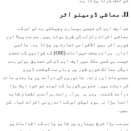
کو تلف کرنا پڑتا ہے۔
II. معاشی ڈومینو اثر
جب ایف ایم ڈی جیسی بیماری پھیلتی ہے تو اس کے
معاشی اثرات زلزلے کی طرح ہوتے ہیں۔ سب سے پہلا اور
فوری اثر بین الاقوامی تجارت پر پڑتا ہے۔ عالمی
ادارہ برائے صحت حیوانات (OIE) کے قوانین کے تحت،
جیسے ہی کسی ملک میں ایف ایم ڈی کی تصدیق ہوتی ہے،
دیگر ممالک فوری طور پر وہاں سے گوشت، ڈیری
مصنوعات اور زندہ جانوروں کی درآمد پر پابندی عائد
کر دیتے ہیں۔ جنوبی کوریا کے لیے، جو خود ایک بڑا
درآمد کنندہ ہے، یہ براہ راست برآمدی نقصان شاید
اتنا بڑا نہ ہو، لیکن اس کے اندرونی اثرات تباہ کن
ہیں۔
سب سے بڑا خرچ بیماری پر قابو پانے کے اقدامات پر