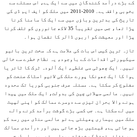
کے بڑے درآمد کنندگان میں سے ایک ہے، اس مسئلے سے
بخوبی واقف ہے۔ 2010-2011 میں ملک کو ایف ایم ڈی کی
تاریخ کی بدترین وباؤں میں سے ایک کا سامنا کرنا
پڑا تھا، جس میں تقریباً 35 لاکھ جانوروں کو تلف کرنا
پڑا اور معیشت کو اربوں ڈالر کا نقصان ہوا۔
تازہ ترین کیس اس بات کی علامت ہے کہ سخت ترین بائیو
سیکیورٹی اقدامات کے باوجود، یہ نظام خطرے سے خالی
نہیں۔ ایک چھوٹی سی غلطی، ایک آلودہ ٹرک کا ٹائر یا
ہوا کا ایک جھونکا پورے ملک کی لائیو اسٹاک صنعت کو
مفلوج کر سکتا ہے۔ مسئلہ صرف جنوبی کوریا تک محدود
نہیں۔ عالمی سپلائی چین کی بدولت، ایک ملک میں پیدا
ہونے والا بحران تیزی سے دوسرے ممالک کو اپنی لپیٹ
میں لے سکتا ہے۔ جب کسی بڑے گوشت برآمد کرنے والے
ملک میں بیماری پھیلتی ہے تو عالمی منڈی میں رسد کم
ہو جاتی ہے، قیمتیں بڑھ جاتی ہیں اور درآمدی ممالک
میں غذائی تحفظ کے خدشات پیدا ہوتے ہیں۔ اس طرح