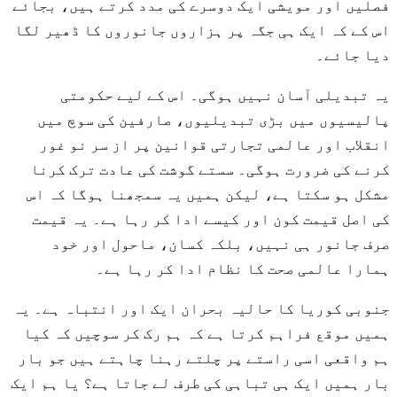
فصلیں اور مویشی ایک دوسرے کی مدد کرتے ہیں، بجائے
اس کے کہ ایک ہی جگہ پر ہزاروں جانوروں کا ڈھیر لگا
دیا جائے۔
یہ تبدیلی آسان نہیں ہوگی۔ اس کے لیے حکومتی
پالیسیوں میں بڑی تبدیلیوں، صارفین کی سوچ میں
انقلاب اور عالمی تجارتی قوانین پر از سر نو غور
کرنے کی ضرورت ہوگی۔ سستے گوشت کی عادت ترک کرنا
مشکل ہو سکتا ہے، لیکن ہمیں یہ سمجھنا ہوگا کہ اس
کی اصل قیمت کون اور کیسے ادا کر رہا ہے۔ یہ قیمت
صرف جانور ہی نہیں، بلکہ کسان، ماحول اور خود
ہمارا عالمی صحت کا نظام ادا کر رہا ہے۔
جنوبی کوریا کا حالیہ بحران ایک اور انتباہ ہے۔ یہ
ہمیں موقع فراہم کرتا ہے کہ ہم رک کر سوچیں کہ کیا
ہم واقعی اسی راستے پر چلتے رہنا چاہتے ہیں جو بار
بار ہمیں ایک ہی تباہی کی طرف لے جاتا ہے؟ یا ہم ایک