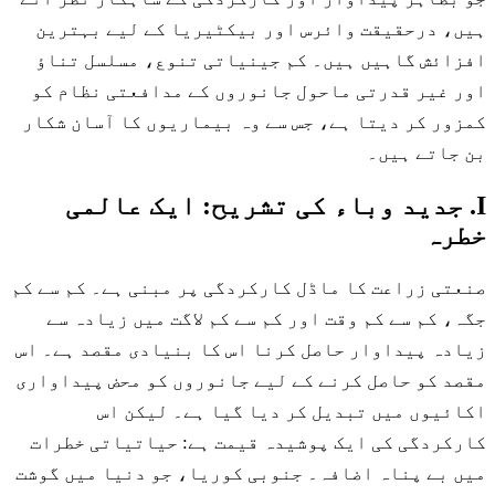
ہیں، درحقیقت وائرس اور بیکٹیریا کے لیے بہترین
افزائش گاہیں ہیں۔ کم جینیاتی تنوع، مسلسل تناؤ
اور غیر قدرتی ماحول جانوروں کے مدافعتی نظام کو
کمزور کر دیتا ہے، جس سے وہ بیماریوں کا آسان شکار
بن جاتے ہیں۔
I. جدید وباء کی تشریح: ایک عالمی
خطرہ
صنعتی زراعت کا ماڈل کارکردگی پر مبنی ہے۔ کم سے کم
جگہ، کم سے کم وقت اور کم سے کم لاگت میں زیادہ سے
زیادہ پیداوار حاصل کرنا اس کا بنیادی مقصد ہے۔ اس
مقصد کو حاصل کرنے کے لیے جانوروں کو محض پیداواری
اکائیوں میں تبدیل کر دیا گیا ہے۔ لیکن اس
کارکردگی کی ایک پوشیدہ قیمت ہے: حیاتیاتی خطرات
میں بے پناہ اضافہ۔ جنوبی کوریا، جو دنیا میں گوشت