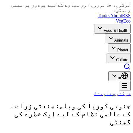
لوگوں، جانوروں اور سیارے کے لیے پودوں پر مبنی
زندگی۔
Topics
About
RSS
VegEco
Food & Health
Animals
Planet
Culture
ur
فیکٹری فارمنگ
جنوبی کوریا کی وباء: صنعتی زراعت
کے عالمی نظام کے لیے ایک خطرے کی
گھنٹی