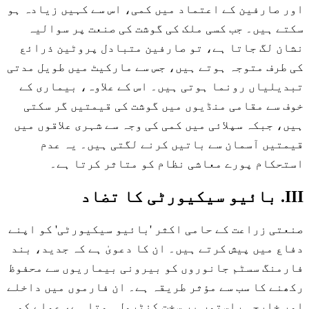
اور صارفین کے اعتماد میں کمی، اس سے کہیں زیادہ ہو
سکتے ہیں۔ جب کسی ملک کی گوشت کی صنعت پر سوالیہ
نشان لگ جاتا ہے، تو صارفین متبادل پروٹین ذرائع
کی طرف متوجہ ہوتے ہیں، جس سے مارکیٹ میں طویل مدتی
تبدیلیاں رونما ہوتی ہیں۔ اس کے علاوہ، بیماری کے
خوف سے مقامی منڈیوں میں گوشت کی قیمتیں گر سکتی
ہیں، جبکہ سپلائی میں کمی کی وجہ سے شہری علاقوں میں
قیمتیں آسمان سے باتیں کرنے لگتی ہیں۔ یہ عدم
استحکام پورے معاشی نظام کو متاثر کرتا ہے۔
III. بائیو سیکیورٹی کا تضاد
صنعتی زراعت کے حامی اکثر 'بائیو سیکیورٹی' کو اپنے
دفاع میں پیش کرتے ہیں۔ ان کا دعویٰ ہے کہ جدید، بند
فارمنگ سسٹم جانوروں کو بیرونی بیماریوں سے محفوظ
رکھنے کا سب سے مؤثر طریقہ ہے۔ ان فارموں میں داخلے
اور خارجی راستوں پر سخت کنٹرول ہوتا ہے، عملے کو