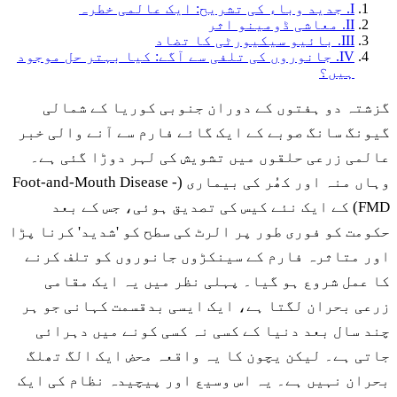
I. جدید وباء کی تشریح: ایک عالمی خطرہ
II. معاشی ڈومینو اثر
III. بائیو سیکیورٹی کا تضاد
IV. جانوروں کی تلفی سے آگے: کیا بہتر حل موجود
ہیں؟
گزشتہ دو ہفتوں کے دوران جنوبی کوریا کے شمالی
گیونگ سانگ صوبے کے ایک گائے فارم سے آنے والی خبر
عالمی زرعی حلقوں میں تشویش کی لہر دوڑا گئی ہے۔
وہاں منہ اور کھُر کی بیماری (Foot-and-Mouth Disease -
FMD) کے ایک نئے کیس کی تصدیق ہوئی، جس کے بعد
حکومت کو فوری طور پر الرٹ کی سطح کو 'شدید' کرنا پڑا
اور متاثرہ فارم کے سینکڑوں جانوروں کو تلف کرنے
کا عمل شروع ہو گیا۔ پہلی نظر میں یہ ایک مقامی
زرعی بحران لگتا ہے، ایک ایسی بدقسمت کہانی جو ہر
چند سال بعد دنیا کے کسی نہ کسی کونے میں دہرائی
جاتی ہے۔ لیکن یچون کا یہ واقعہ محض ایک الگ تھلگ
بحران نہیں ہے۔ یہ اس وسیع اور پیچیدہ نظام کی ایک