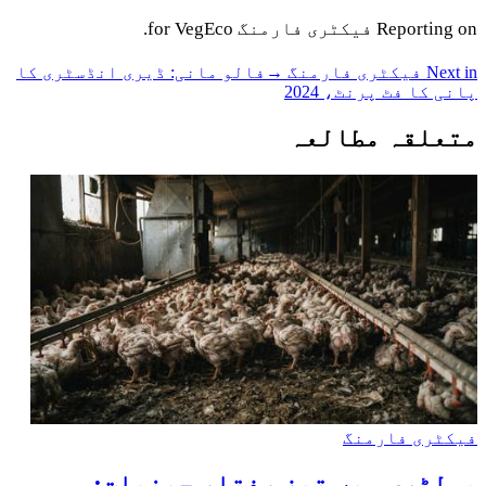
Reporting on
فیکٹری فارمنگ
for VegEco.
Next in فیکٹری فارمنگ
→
فالو مانی: ڈیری انڈسٹری کا
پانی کا فٹ پرنٹ، 2024
متعلقہ مطالعہ
فیکٹری فارمنگ
پولٹری میں تیز رفتار جینیات: