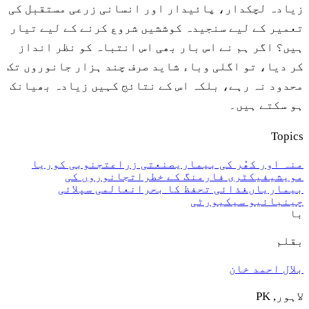
زیادہ لچکدار، پائیدار اور انسانی زرعی مستقبل کی
تعمیر کے لیے سنجیدہ کوششیں شروع کرنے کے لیے تیار
ہیں؟ اگر ہم نے اس بار بھی اس انتباہ کو نظر انداز
کر دیا، تو اگلی وباء شاید صرف چند ہزار جانوروں تک
محدود نہ رہے، بلکہ اس کے نتائج کہیں زیادہ بھیانک
ہو سکتے ہیں۔
Topics
منہ اور کھُر کی بیماری
صنعتی زراعت
جنوبی کوریا
مویشی
فیکٹری فارمنگ کے خطرات
جانوروں کی
بیماریاں
غذائی تحفظ کا بحران
عالمی سپلائی
چین
بائیو سیکیورٹی
با
بقلم
بلال احمد خان
لاہور, PK