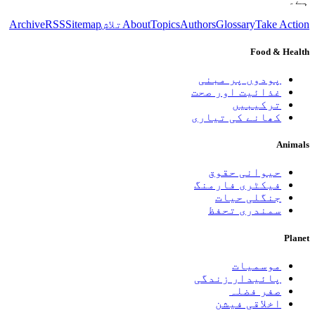
ہے۔
Take Action
Glossary
Authors
Topics
About
تلاش
Sitemap
RSS
Archive
Food & Health
پودوں پر مبنی
غذائیت اور صحت
ترکیبیں
کھانے کی تیاری
Animals
حیوانی حقوق
فیکٹری فارمنگ
جنگلی حیات
سمندری تحفظ
Planet
موسمیات
پائیدار زندگی
صفر فضلہ
اخلاقی فیشن