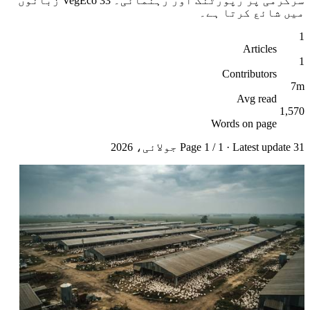
سرگرمی پر رپورٹنگ اور رہنمائی۔ VegEco 33 زبانوں
میں شائع کرتا ہے۔
1
Articles
1
Contributors
7m
Avg read
1,570
Words on page
31 جولائی، 2026
· Latest update
1
/
1
Page