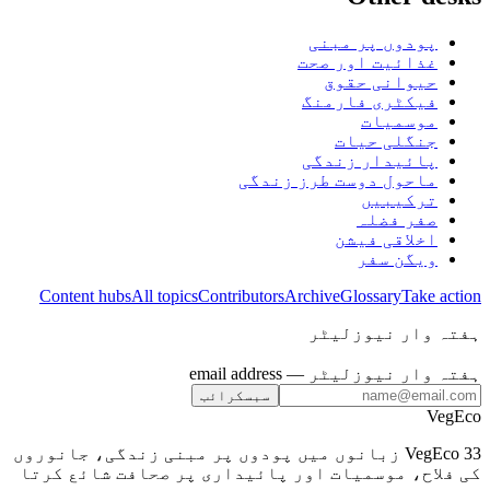
پودوں پر مبنی
غذائیت اور صحت
حیوانی حقوق
فیکٹری فارمنگ
موسمیات
جنگلی حیات
پائیدار زندگی
ماحول دوست طرز زندگی
ترکیبیں
صفر فضلہ
اخلاقی فیشن
ویگن سفر
Content hubs
All topics
Contributors
Archive
Glossary
Take action
ہفتہ وار نیوزلیٹر
ہفتہ وار نیوزلیٹر
— email address
سبسکرائب
VegEco
VegEco 33 زبانوں میں پودوں پر مبنی زندگی، جانوروں
کی فلاح، موسمیات اور پائیداری پر صحافت شائع کرتا