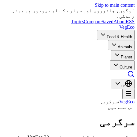
Skip to main content
لوگوں، جانوروں اور سیارے کے لیے پودوں پر مبنی
زندگی۔
Topics
Compare
Saved
About
RSS
VegEco
Food & Health
Animals
Planet
Culture
ur
VegEco
/
سرگرمی
اس حصے میں
سرگرمی