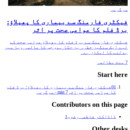
سرگرمی
فیکٹری فارمنگ سے بیماری کا پھیلاؤ:
برڈ فلو کا عوامی صحت پر اثر
فیکٹری فارمنگ سے برڈ فلو کا پھیلاؤ عوامی صحت کے
لیے ایک سنگین خطرہ بن چکا ہے، جس کا عالمی وبا میں
بدلنے کا امکان ہے۔
7
منٹ مطالعہ
Start here
01
فیکٹری فارمنگ سے بیماری کا پھیلاؤ: برڈ فلو
کا عوامی صحت پر اثر
7
min ·
سرگرمی
Contributors on this page
ڈا
ڈاکٹر فاطمہ رضوی
1
Other desks