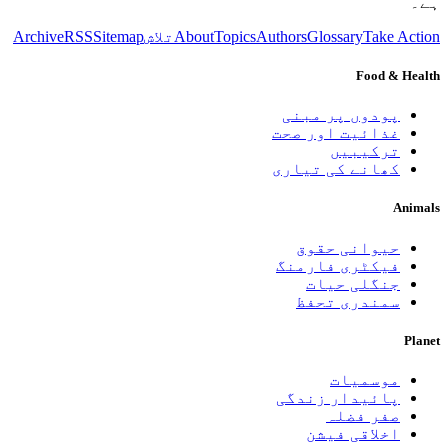
ہے۔
Take Action
Glossary
Authors
Topics
About
تلاش
Sitemap
RSS
Archive
Food & Health
پودوں پر مبنی
غذائیت اور صحت
ترکیبیں
کھانے کی تیاری
Animals
حیوانی حقوق
فیکٹری فارمنگ
جنگلی حیات
سمندری تحفظ
Planet
موسمیات
پائیدار زندگی
صفر فضلہ
اخلاقی فیشن