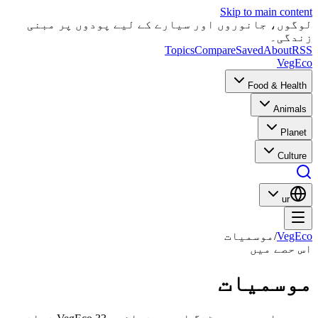
Skip to main content
لوگوں، جانوروں اور سیارے کے لیے پودوں پر مبنی
زندگی۔
Topics
Compare
Saved
About
RSS
VegEco
Food & Health
Animals
Planet
Culture
ur
VegEco
/
موسمیات
اس حصے میں
موسمیات