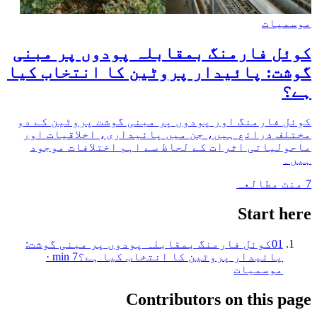
موسمیات
کوئل فارمنگ بمقابلہ پودوں پر مبنی
گوشت: پائیدار پروٹین کا انتخاب کیا
ہے؟
کوئل فارمنگ اور پودوں پر مبنی گوشت پروٹین کے دو
مختلف ذرائع ہیں، جن میں پائیداری، اخلاقیات اور
ماحولیاتی اثرات کے لحاظ سے اہم اختلافات موجود
ہیں۔
7
منٹ مطالعہ
Start here
01
کوئل فارمنگ بمقابلہ پودوں پر مبنی گوشت:
پائیدار پروٹین کا انتخاب کیا ہے؟
7
min ·
موسمیات
Contributors on this page