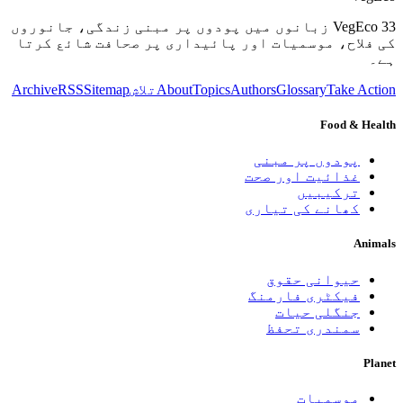
VegEco 33 زبانوں میں پودوں پر مبنی زندگی، جانوروں
کی فلاح، موسمیات اور پائیداری پر صحافت شائع کرتا
ہے۔
Take Action
Glossary
Authors
Topics
About
تلاش
Sitemap
RSS
Archive
Food & Health
پودوں پر مبنی
غذائیت اور صحت
ترکیبیں
کھانے کی تیاری
Animals
حیوانی حقوق
فیکٹری فارمنگ
جنگلی حیات
سمندری تحفظ
Planet
موسمیات