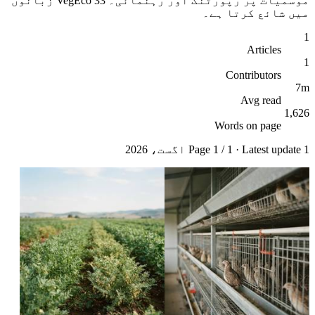
موسمیات پر رپورٹنگ اور رہنمائی۔ VegEco 33 زبانوں
میں شائع کرتا ہے۔
1
Articles
1
Contributors
7m
Avg read
1,626
Words on page
1 اگست، 2026
· Latest update
1
/
1
Page