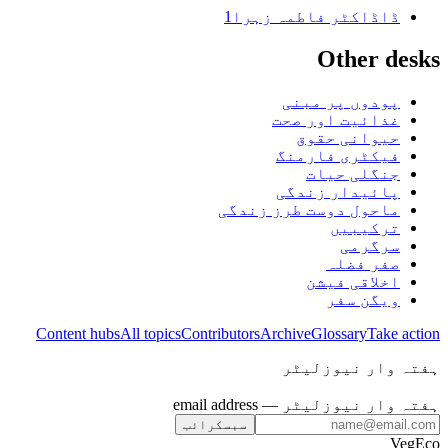
ڈا
ڈاکٹر فاطمہ زہرا
1
Other desks
پودوں پر مبنی
غذائیت اور صحت
حیوانی حقوق
فیکٹری فارمنگ
جنگلی حیات
پائیدار زندگی
ماحول دوست طرز زندگی
ترکیبیں
سرگرمی
صفر فضلہ
اخلاقی فیشن
ویگن سفر
Content hubs
All topics
Contributors
Archive
Glossary
Take action
ہفتہ وار نیوزلیٹر
ہفتہ وار نیوزلیٹر
— email address
سبسکرائب
VegEco