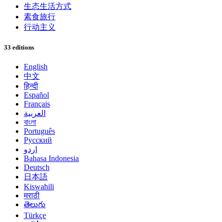
生态生活方式
素食旅行
行动主义
33 editions
English
中文
हिन्दी
Español
Français
العربية
বাংলা
Português
Русский
اردو
Bahasa Indonesia
Deutsch
日本語
Kiswahili
मराठी
తెలుగు
Türkçe