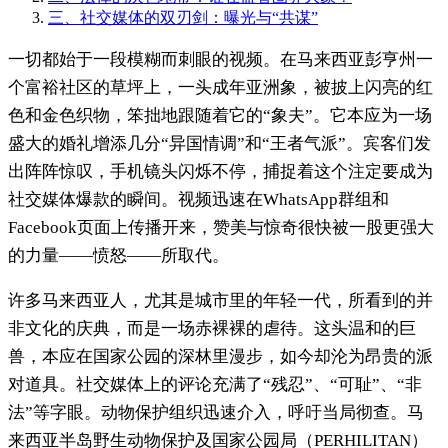
三、社交媒体的双刃剑：曝光与“共谋”
一切都始于一段模糊而刺眼的视频。在马来西亚彭亨州一
个富裕社区的草坪上，一头成年亚洲象，被披上闪亮的红
色和金色织物，笨拙地跟随着它的“象夫”。它本应为一场
盛大的婚礼增添几分“异国情调”和“王者气派”。宾客们发
出阵阵惊叹，手机镜头闪烁不停，捕捉着这个注定要成为
社交媒体爆款的瞬间。视频迅速在WhatsApp群组和
Facebook页面上传播开来，赞美与惊奇很快被一股更强大
的力量——愤怒——所取代。
许多马来西亚人，尤其是城市里的年轻一代，所看到的并
非文化的庆典，而是一场赤裸裸的虐待。这头温和的巨
兽，本应在国家公园的深林里漫步，如今却沦为昂贵的派
对道具。社交媒体上的评论充满了“残忍”、“可耻”、“非
法”等字眼。动物保护组织迅速介入，呼吁当局彻查。马
来西亚半岛野生动物保护及国家公园局（PERHILITAN）