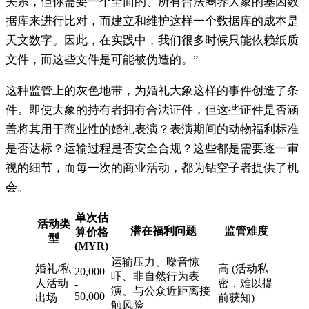
关系，但你需要一个全面的、所有合法圈养大象的基因数
据库来进行比对，而建立和维护这样一个数据库的成本是
天文数字。因此，在实践中，我们很多时候只能依赖纸质
文件，而这些文件是可能被伪造的。”
这种监管上的灰色地带，为婚礼大象这样的事件创造了条
件。即使大象的持有者拥有合法证件，但这些证件是否涵
盖将其用于商业性的婚礼表演？表演期间的动物福利标准
是否达标？运输过程是否安全合规？这些都是需要逐一审
视的细节，而每一次的商业活动，都为钻空子者提供了机
会。
单次估
活动类
潜在福利问题
监管难度
算价格
型
(MYR)
运输压力、噪音惊
婚礼/私
高 (活动私
20,000
吓、非自然行为表
人活动
密，难以提
-
演、与公众近距离接
50,000
出场
前获知)
触风险