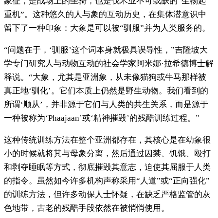
象征，是战场上的坐骑，也是伐木业不可或缺的“生物起
重机”。这种悠久的人与象的互动历史，在集体潜意识中
留下了一种印象：大象是可以被“驯服”并为人类服务的。
“问题在于，‘驯服’这个词本身就极具误导性，”吉隆坡大
学专门研究人与动物互动的社会学家阿米娜·拉希德博士解
释说。“大象，尤其是亚洲象，从未像猫狗或牛马那样被
真正地‘驯化’。它们本质上仍然是野生动物。我们看到的
所谓‘顺从’，并非源于它们与人类的共生关系，而是源于
一种被称为‘Phaajaan’或‘精神摧毁’的残酷训练过程。”
这种传统训练方法在整个亚洲都存在，其核心是在幼象很
小的时候就将其与母象分离，然后通过囚禁、饥饿、殴打
和剥夺睡眠等方式，彻底摧毁其意志，迫使其屈服于人类
的指令。虽然如今许多机构声称采用“人道”或“正向强化”
的训练方法，但许多动保人士怀疑，在缺乏严格监管的灰
色地带，古老的残酷手段依然在被悄悄使用。