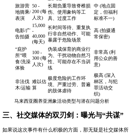
旅游营
50 -
长期负重导致脊椎损
中 (地点固
200 (每
地骑乘/
伤、使用象钩等工
定，但福利
人次)
表演
具、过度工作
标准不一)
15,000
长时间等待、重复执
电影/广
高 (拍摄通
-
行非自然动作、可能
40,000
告拍摄
常保密)
暴露于危险场景
(每天)
“庇护
伪装成保育的商业行
非常高 (利
100 -
所”喂
为、干扰动物自然习
300 (每
用公众的善
食/洗澡
性、可能存在不当训
人次)
意)
体验
练
极高 (深入
极度危险的工作环
非法伐
难以估
林区，与犯
境、严重过劳、普遍
木/运输
算
罪活动交
的肢体虐待
织)
马来西亚圈养亚洲象活动类型与潜在问题分析
三、社交媒体的双刃剑：曝光与“共谋”
如果说这次事件有什么积极的方面，那无疑是社交媒体所