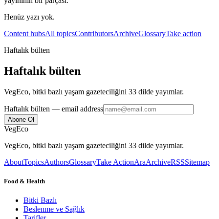
yayınının bir parçası.
Henüz yazı yok.
Content hubs
All topics
Contributors
Archive
Glossary
Take action
Haftalık bülten
Haftalık bülten
VegEco, bitki bazlı yaşam gazeteciliğini 33 dilde yayımlar.
Haftalık bülten
— email address
Abone Ol
VegEco
VegEco, bitki bazlı yaşam gazeteciliğini 33 dilde yayımlar.
About
Topics
Authors
Glossary
Take Action
Ara
Archive
RSS
Sitemap
Food & Health
Bitki Bazlı
Beslenme ve Sağlık
Tarifler