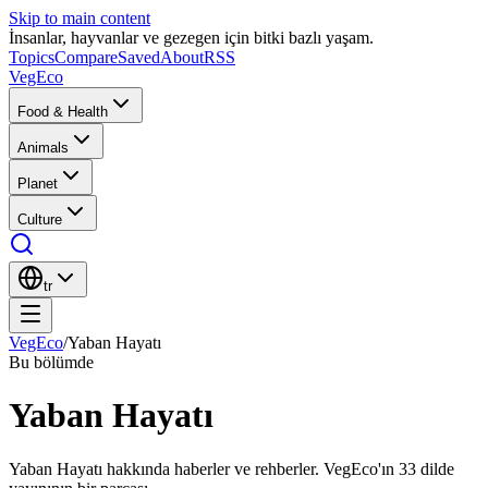
Skip to main content
İnsanlar, hayvanlar ve gezegen için bitki bazlı yaşam.
Topics
Compare
Saved
About
RSS
VegEco
Food & Health
Animals
Planet
Culture
tr
VegEco
/
Yaban Hayatı
Bu bölümde
Yaban Hayatı
Yaban Hayatı hakkında haberler ve rehberler. VegEco'ın 33 dilde