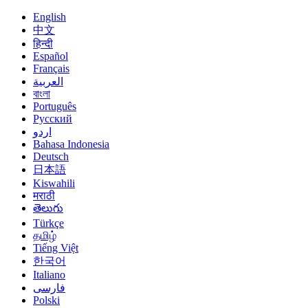
English
中文
हिन्दी
Español
Français
العربية
বাংলা
Português
Русский
اردو
Bahasa Indonesia
Deutsch
日本語
Kiswahili
मराठी
తెలుగు
Türkçe
தமிழ்
Tiếng Việt
한국어
Italiano
فارسی
Polski