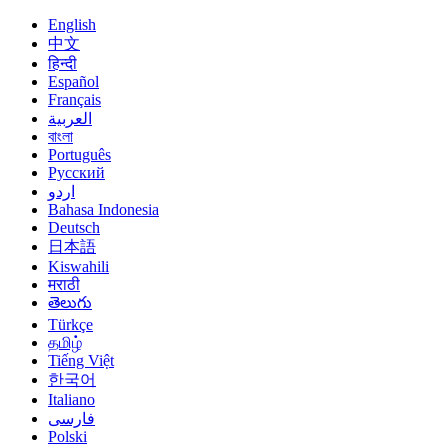
English
中文
हिन्दी
Español
Français
العربية
বাংলা
Português
Русский
اردو
Bahasa Indonesia
Deutsch
日本語
Kiswahili
मराठी
తెలుగు
Türkçe
தமிழ்
Tiếng Việt
한국어
Italiano
فارسی
Polski