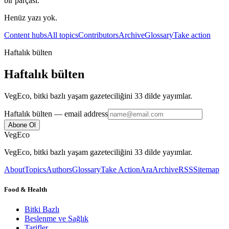
bir parçası.
Henüz yazı yok.
Content hubs
All topics
Contributors
Archive
Glossary
Take action
Haftalık bülten
Haftalık bülten
VegEco, bitki bazlı yaşam gazeteciliğini 33 dilde yayımlar.
Haftalık bülten
— email address
Abone Ol
VegEco
VegEco, bitki bazlı yaşam gazeteciliğini 33 dilde yayımlar.
About
Topics
Authors
Glossary
Take Action
Ara
Archive
RSS
Sitemap
Food & Health
Bitki Bazlı
Beslenme ve Sağlık
Tarifler