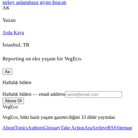
turkey anlamı
hazır giyim ihracatı
AK
Yazan
Arda Kaya
İstanbul, TR
Reporting on
eko yaşam
for VegEco.
Aa
Haftalık bülten
Haftalık bülten
— email address
Abone Ol
VegEco
VegEco, bitki bazlı yaşam gazeteciliğini 33 dilde yayımlar.
About
Topics
Authors
Glossary
Take Action
Ara
Archive
RSS
Sitemap