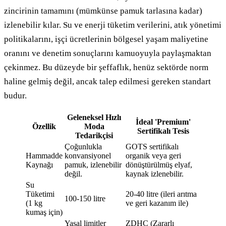
zincirinin tamamını (mümkünse pamuk tarlasına kadar)
izlenebilir kılar. Su ve enerji tüketim verilerini, atık yönetimi
politikalarını, işçi ücretlerinin bölgesel yaşam maliyetine
oranını ve denetim sonuçlarını kamuoyuyla paylaşmaktan
çekinmez. Bu düzeyde bir şeffaflık, henüz sektörde norm
haline gelmiş değil, ancak talep edilmesi gereken standart
budur.
Geleneksel Hızlı
İdeal 'Premium'
Özellik
Moda
Sertifikalı Tesis
Tedarikçisi
Çoğunlukla
GOTS sertifikalı
Hammadde
konvansiyonel
organik veya geri
Kaynağı
pamuk, izlenebilir
dönüştürülmüş elyaf,
değil.
kaynak izlenebilir.
Su
Tüketimi
20-40 litre (ileri arıtma
100-150 litre
(1 kg
ve geri kazanım ile)
kumaş için)
Yasal limitler
ZDHC (Zararlı