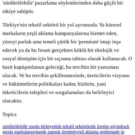
'sürdürülebilir' pazarlama söylemlerinden daha güçlü bir
etkiye sahiptir.
Türkiye'nin tekstil sektörü bir yol ayrımında. Ya küresel
markaların yeşil aklama kampanyalarına hizmet eden,
yüzeyi parlak ama temeli çürük bir 'premium' imajı inşa
edecek ya da bu fırsatı gerçekten köklü bir ekolojik ve
sosyal dönüşüm için bir sıçrama tahtası olarak kullanacak. O
basit kapüşonlunun geleceği, bu tercihin bir yansıması
olacak. Ve bu tercihin şekillenmesinde, üreticilerin vizyonu
ve hükümetlerin politikaları kadar, bizlerin, yani
tüketicilerin talepleri ve sorgulamaları da belirleyici
olacaktır.
Topics
sürdürülebilir moda türkiye
türk tekstil sektörü
etik üretim giyim
hızlı
moda markaları
organik pamuk üretimi
yeşil aklama nedir
made in