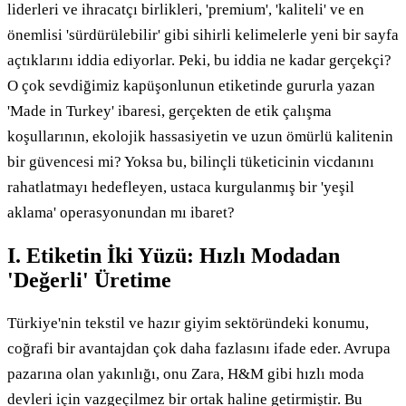
liderleri ve ihracatçı birlikleri, 'premium', 'kaliteli' ve en
önemlisi 'sürdürülebilir' gibi sihirli kelimelerle yeni bir sayfa
açtıklarını iddia ediyorlar. Peki, bu iddia ne kadar gerçekçi?
O çok sevdiğimiz kapüşonlunun etiketinde gururla yazan
'Made in Turkey' ibaresi, gerçekten de etik çalışma
koşullarının, ekolojik hassasiyetin ve uzun ömürlü kalitenin
bir güvencesi mi? Yoksa bu, bilinçli tüketicinin vicdanını
rahatlatmayı hedefleyen, ustaca kurgulanmış bir 'yeşil
aklama' operasyonundan mı ibaret?
I. Etiketin İki Yüzü: Hızlı Modadan
'Değerli' Üretime
Türkiye'nin tekstil ve hazır giyim sektöründeki konumu,
coğrafi bir avantajdan çok daha fazlasını ifade eder. Avrupa
pazarına olan yakınlığı, onu Zara, H&M gibi hızlı moda
devleri için vazgeçilmez bir ortak haline getirmiştir. Bu