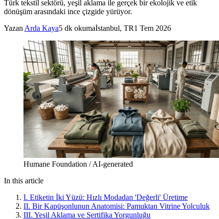
Türk tekstil sektörü, yeşil aklama ile gerçek bir ekolojik ve etik
dönüşüm arasındaki ince çizgide yürüyor.
Yazan
Arda Kaya
5
dk okuma
İstanbul, TR
1 Tem 2026
Humane Foundation / AI-generated
In this article
I. Etiketin İki Yüzü: Hızlı Modadan 'Değerli' Üretime
II. Bir Kapüşonlunun Anatomisi: Pamuktan Vitrine Yolculuk
III. Yeşil Aklama ve Sertifika Yorgunluğu