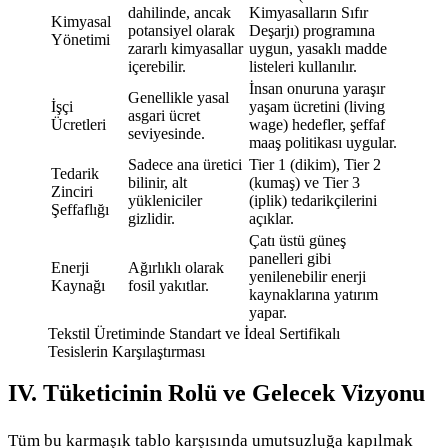
dahilinde, ancak
Kimyasalların Sıfır
Kimyasal
potansiyel olarak
Deşarjı) programına
Yönetimi
zararlı kimyasallar
uygun, yasaklı madde
içerebilir.
listeleri kullanılır.
İnsan onuruna yaraşır
Genellikle yasal
İşçi
yaşam ücretini (living
asgari ücret
Ücretleri
wage) hedefler, şeffaf
seviyesinde.
maaş politikası uygular.
Sadece ana üretici
Tier 1 (dikim), Tier 2
Tedarik
bilinir, alt
(kumaş) ve Tier 3
Zinciri
yükleniciler
(iplik) tedarikçilerini
Şeffaflığı
gizlidir.
açıklar.
Çatı üstü güneş
panelleri gibi
Enerji
Ağırlıklı olarak
yenilenebilir enerji
Kaynağı
fosil yakıtlar.
kaynaklarına yatırım
yapar.
Tekstil Üretiminde Standart ve İdeal Sertifikalı
Tesislerin Karşılaştırması
IV. Tüketicinin Rolü ve Gelecek Vizyonu
Tüm bu karmaşık tablo karşısında umutsuzluğa kapılmak