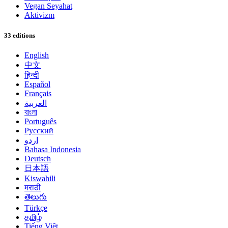
Vegan Seyahat
Aktivizm
33 editions
English
中文
हिन्दी
Español
Français
العربية
বাংলা
Português
Русский
اردو
Bahasa Indonesia
Deutsch
日本語
Kiswahili
मराठी
తెలుగు
Türkçe
தமிழ்
Tiếng Việt