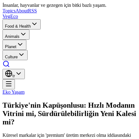
İnsanlar, hayvanlar ve gezegen için bitki bazlı yaşam.
Topics
About
RSS
VegEco
Food & Health
Animals
Planet
Culture
tr
Eko Yaşam
Türkiye'nin Kapüşonlusu: Hızlı Modanın
Vitrini mi, Sürdürülebilirliğin Yeni Kalesi
mi?
Küresel markalar için 'premium' üretim merkezi olma iddiasındaki