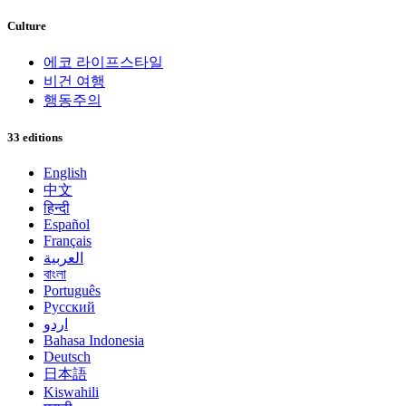
Culture
에코 라이프스타일
비건 여행
행동주의
33 editions
English
中文
हिन्दी
Español
Français
العربية
বাংলা
Português
Русский
اردو
Bahasa Indonesia
Deutsch
日本語
Kiswahili