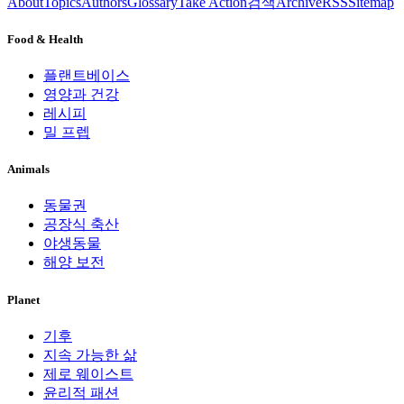
About
Topics
Authors
Glossary
Take Action
검색
Archive
RSS
Sitemap
Food & Health
플랜트베이스
영양과 건강
레시피
밀 프렙
Animals
동물권
공장식 축산
야생동물
해양 보전
Planet
기후
지속 가능한 삶
제로 웨이스트
윤리적 패션