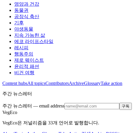
영양과 건강
동물권
공장식 축산
기후
야생동물
지속 가능한 삶
에코 라이프스타일
레시피
행동주의
제로 웨이스트
윤리적 패션
비건 여행
Content hubs
All topics
Contributors
Archive
Glossary
Take action
주간 뉴스레터
주간 뉴스레터
— email address
구독
VegEco
VegEco은 저널리즘을 33개 언어로 발행합니다.