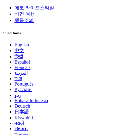
에코 라이프스타일
비건 여행
행동주의
33 editions
English
中文
हिन्दी
Español
Français
العربية
বাংলা
Português
Русский
اردو
Bahasa Indonesia
Deutsch
日本語
Kiswahili
मराठी
తెలుగు