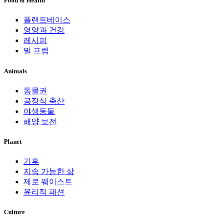
Food & Health
플랜트베이스
영양과 건강
레시피
밀 프렙
Animals
동물권
공장식 축산
야생동물
해양 보전
Planet
기후
지속 가능한 삶
제로 웨이스트
윤리적 패션
Culture