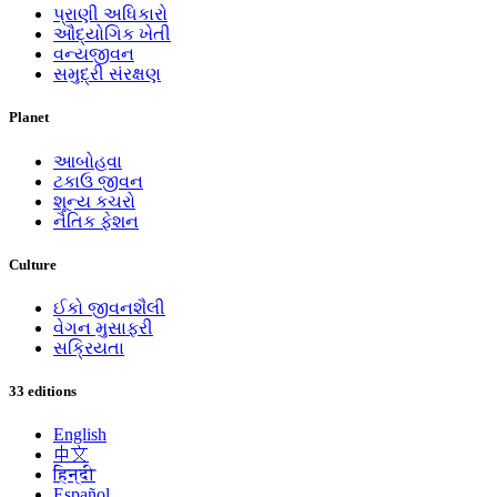
પ્રાણી અધિકારો
ઔદ્યોગિક ખેતી
વન્યજીવન
સમુદ્રી સંરક્ષણ
Planet
આબોહવા
ટકાઉ જીવન
શૂન્ય કચરો
નૈતિક ફેશન
Culture
ઈકો જીવનશૈલી
વેગન મુસાફરી
સક્રિયતા
33 editions
English
中文
हिन्दी
Español