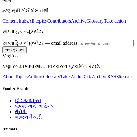
ભાગ.
હજુ સુધી કોઈ લેખ નથી.
Content hubs
All topics
Contributors
Archive
Glossary
Take action
સાપ્તાહિક ન્યૂઝલેટર
સાપ્તાહિક ન્યૂઝલેટર
— email address
સબ્સ્ક્રાઇબ
VegEco
VegEco 33 ભાષાઓમાં પત્રકારત્વ પ્રકાશિત કરે છે.
About
Topics
Authors
Glossary
Take Action
શોધ
Archive
RSS
Sitemap
Food & Health
છોડ-આધારિત
પોષણ અને આરોગ્ય
રેસિપી
ભોજન તૈયારી
Animals