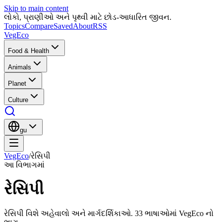
Skip to main content
લોકો, પ્રાણીઓ અને પૃથ્વી માટે છોડ-આધારિત જીવન.
Topics
Compare
Saved
About
RSS
VegEco
Food & Health
Animals
Planet
Culture
gu
VegEco
/
રેસિપી
આ વિભાગમાં
રેસિપી
રેસિપી વિશે અહેવાલો અને માર્ગદર્શિકાઓ. 33 ભાષાઓમાં VegEco નો