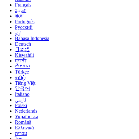
Français
العربية
বাংলা
Português
Русский
اردو
Bahasa Indonesia
Deutsch
日本語
Kiswahili
मराठी
తెలుగు
Türkçe
தமிழ்
Tiếng Việt
한국어
Italiano
فارسی
Polski
Nederlands
Українська
Română
Ελληνικά
עברית
ไทย