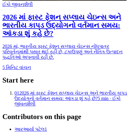
ઈકો જીવનશૈલી
2026 માં ફાસ્ટ ફેશન સપ્લાય ચેઇન્સ અને
ભારતીય કાપડ ઉદ્યોગનો વર્તમાન સમય:
આંકડા શું કહે છે?
2026 માં, ભારતીય ફાસ્ટ ફેશન સપ્લાય ચેઇન્સ નોંધપાત્ર
પરિવર્તનમાંથી પસાર થઈ રહી છે, ટકાઉપણું અને નૈતિક ઉત્પાદન
પદ્ધતિઓ અપનાવી રહી છે.
5
મિનિટ વાંચન
Start here
01
2026 માં ફાસ્ટ ફેશન સપ્લાય ચેઇન્સ અને ભારતીય કાપડ
ઉદ્યોગનો વર્તમાન સમય: આંકડા શું કહે છે?
5
min ·
ઈકો
જીવનશૈલી
Contributors on this page
આર
આર્યા પટેલ
1