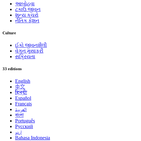
આબોહવા
ટકાઉ જીવન
શૂન્ય કચરો
નૈતિક ફેશન
Culture
ઈકો જીવનશૈલી
વેગન મુસાફરી
સક્રિયતા
33 editions
English
中文
हिन्दी
Español
Français
العربية
বাংলা
Português
Русский
اردو
Bahasa Indonesia