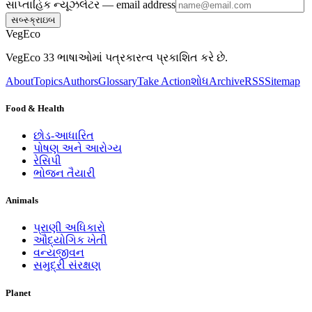
સાપ્તાહિક ન્યૂઝલેટર
— email address
સબ્સ્ક્રાઇબ
VegEco
VegEco 33 ભાષાઓમાં પત્રકારત્વ પ્રકાશિત કરે છે.
About
Topics
Authors
Glossary
Take Action
શોધ
Archive
RSS
Sitemap
Food & Health
છોડ-આધારિત
પોષણ અને આરોગ્ય
રેસિપી
ભોજન તૈયારી
Animals
પ્રાણી અધિકારો
ઔદ્યોગિક ખેતી
વન્યજીવન
સમુદ્રી સંરક્ષણ
Planet