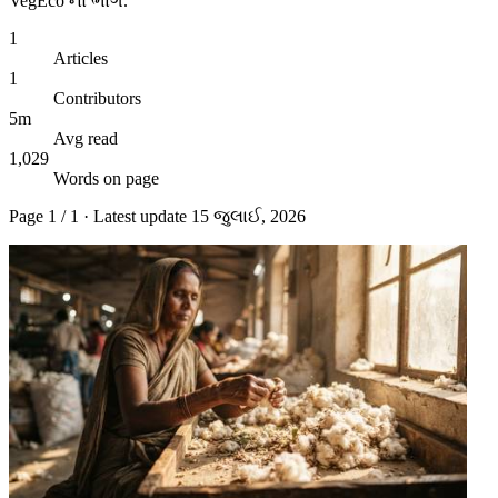
VegEco નો ભાગ.
1
Articles
1
Contributors
5m
Avg read
1,029
Words on page
Page
1
/
1
· Latest update
15 જુલાઈ, 2026