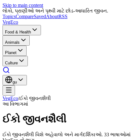
Skip to main content
લોકો, પ્રાણીઓ અને પૃથ્વી માટે છોડ-આધારિત જીવન.
Topics
Compare
Saved
About
RSS
VegEco
Food & Health
Animals
Planet
Culture
gu
VegEco
/
ઈકો જીવનશૈલી
આ વિભાગમાં
ઈકો જીવનશૈલી
ઈકો જીવનશૈલી વિશે અહેવાલો અને માર્ગદર્શિકાઓ. 33 ભાષાઓમાં