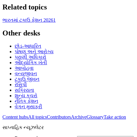
Related topics
ભારતમાં ટકાઉ ફેશન 2026
1
Other desks
છોડ-આધારિત
પોષણ અને આરોગ્ય
પ્રાણી અધિકારો
ઔદ્યોગિક ખેતી
આબોહવા
વન્યજીવન
ટકાઉ જીવન
રેસિપી
સક્રિયતા
શૂન્ય કચરો
નૈતિક ફેશન
વેગન મુસાફરી
Content hubs
All topics
Contributors
Archive
Glossary
Take action
સાપ્તાહિક ન્યૂઝલેટર