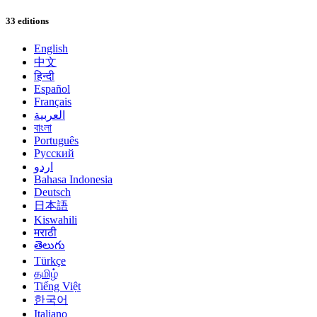
33 editions
English
中文
हिन्दी
Español
Français
العربية
বাংলা
Português
Русский
اردو
Bahasa Indonesia
Deutsch
日本語
Kiswahili
मराठी
తెలుగు
Türkçe
தமிழ்
Tiếng Việt
한국어
Italiano