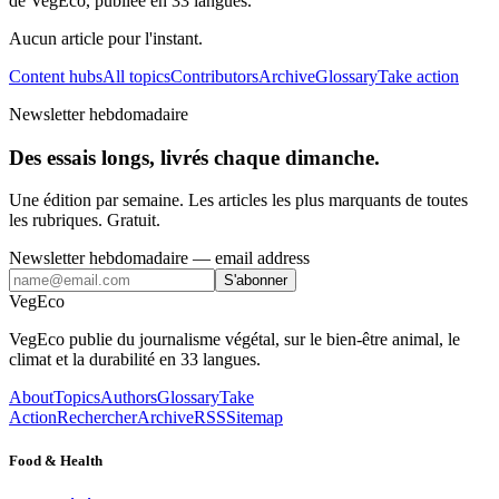
de VegEco, publiée en 33 langues.
Aucun article pour l'instant.
Content hubs
All topics
Contributors
Archive
Glossary
Take action
Newsletter hebdomadaire
Des essais longs, livrés chaque dimanche.
Une édition par semaine. Les articles les plus marquants de toutes
les rubriques. Gratuit.
Newsletter hebdomadaire
— email address
S'abonner
VegEco
VegEco publie du journalisme végétal, sur le bien-être animal, le
climat et la durabilité en 33 langues.
About
Topics
Authors
Glossary
Take
Action
Rechercher
Archive
RSS
Sitemap
Food & Health