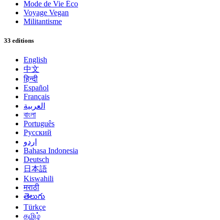
Mode de Vie Éco
Voyage Vegan
Militantisme
33 editions
English
中文
हिन्दी
Español
Français
العربية
বাংলা
Português
Русский
اردو
Bahasa Indonesia
Deutsch
日本語
Kiswahili
मराठी
తెలుగు
Türkçe
தமிழ்