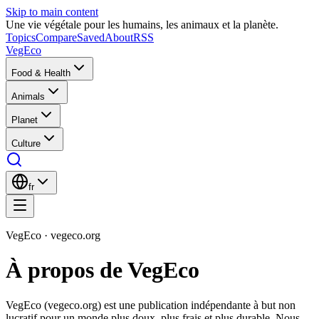
Skip to main content
Une vie végétale pour les humains, les animaux et la planète.
Topics
Compare
Saved
About
RSS
VegEco
Food & Health
Animals
Planet
Culture
fr
VegEco · vegeco.org
À propos de VegEco
VegEco (vegeco.org) est une publication indépendante à but non
lucratif pour un monde plus doux, plus frais et plus durable. Nous