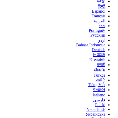
中文
हिन्दी
Español
Français
العربية
বাংলা
Português
Русский
اردو
Bahasa Indonesia
Deutsch
日本語
Kiswahili
मराठी
తెలుగు
Türkçe
தமிழ்
Tiếng Việt
한국어
Italiano
فارسی
Polski
Nederlands
Українська