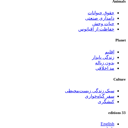
Animals
حقوق حیوانات
دامداری صنعتی
حیات وحش
حفاظت از اقیانوس
Planet
اقلیم
زندگی پایدار
بدون زباله
مد اخلاقی
Culture
سبک زندگی زیست‌محیطی
سفر گیاه‌خواری
کنشگری
33 editions
English