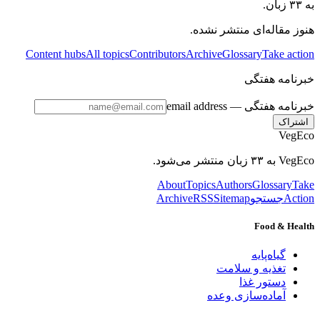
به ۳۳ زبان.
هنوز مقاله‌ای منتشر نشده.
Content hubs
All topics
Contributors
Archive
Glossary
Take action
خبرنامه هفتگی
خبرنامه هفتگی
— email address
اشتراک
VegEco
VegEco به ۳۳ زبان منتشر می‌شود.
About
Topics
Authors
Glossary
Take
Action
جستجو
Sitemap
RSS
Archive
Food & Health
گیاه‌پایه
تغذیه و سلامت
دستور غذا
آماده‌سازی وعده