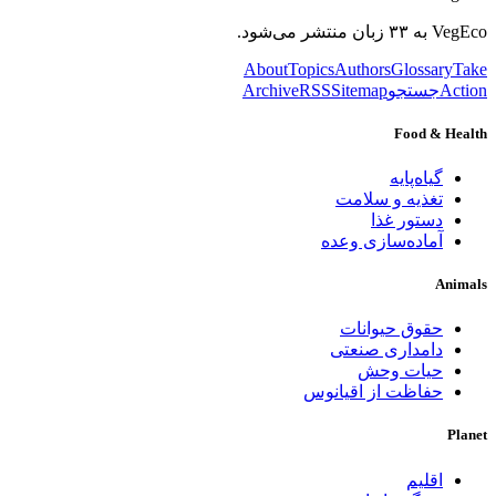
VegEco به ۳۳ زبان منتشر می‌شود.
About
Topics
Authors
Glossary
Take
Action
جستجو
Sitemap
RSS
Archive
Food & Health
گیاه‌پایه
تغذیه و سلامت
دستور غذا
آماده‌سازی وعده
Animals
حقوق حیوانات
دامداری صنعتی
حیات وحش
حفاظت از اقیانوس
Planet
اقلیم