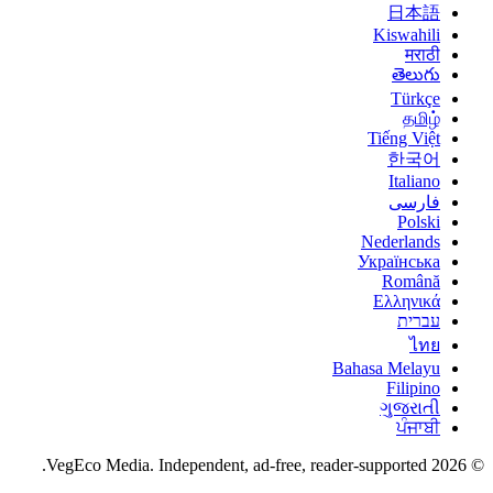
日本語
Kiswahili
मराठी
తెలుగు
Türkçe
தமிழ்
Tiếng Việt
한국어
Italiano
فارسی
Polski
Nederlands
Українська
Română
Ελληνικά
עברית
ไทย
Bahasa Melayu
Filipino
ગુજરાતી
ਪੰਜਾਬੀ
VegEco Media. Independent, ad-free, reader-supported.
2026
©