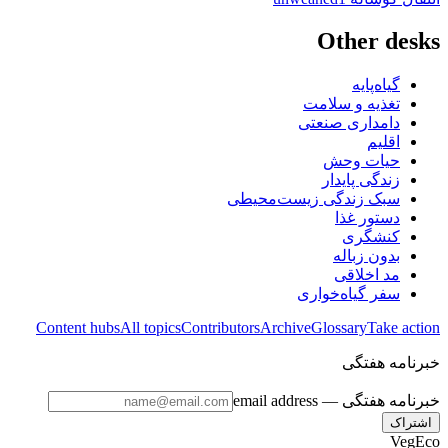
Other desks
گیاه‌پایه
تغذیه و سلامت
دامداری صنعتی
اقلیم
حیات وحش
زندگی پایدار
سبک زندگی زیست‌محیطی
دستور غذا
کنشگری
بدون زباله
مد اخلاقی
سفر گیاه‌خواری
Content hubs
All topics
Contributors
Archive
Glossary
Take action
خبرنامه هفتگی
خبرنامه هفتگی
— email address
اشتراک
VegEco