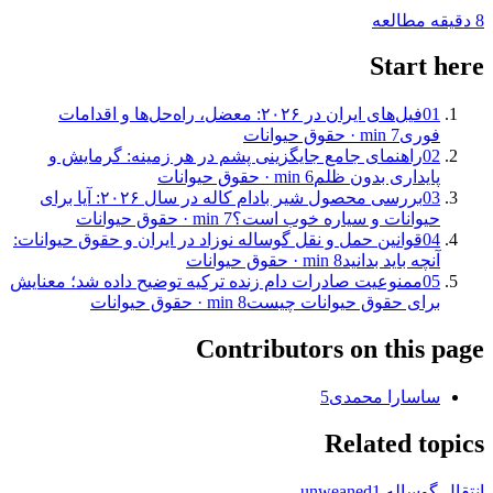
8
دقیقه مطالعه
Start here
01
فیل‌های ایران در ۲۰۲۶: معضل، راه‌حل‌ها و اقدامات
فوری
7
min ·
حقوق حیوانات
02
راهنمای جامع جایگزینی پشم در هر زمینه: گرمایش و
پایداری بدون ظلم
6
min ·
حقوق حیوانات
03
بررسی محصول شیر بادام کاله در سال ۲۰۲۶: آیا برای
حیوانات و سیاره خوب است؟
7
min ·
حقوق حیوانات
04
قوانین حمل و نقل گوساله نوزاد در ایران و حقوق حیوانات:
آنچه باید بدانید
8
min ·
حقوق حیوانات
05
ممنوعیت صادرات دام زنده ترکیه توضیح داده شد؛ معنایش
برای حقوق حیوانات چیست
8
min ·
حقوق حیوانات
Contributors on this page
سا
سارا محمدی
5
Related topics
انتقال گوساله unweaned
1