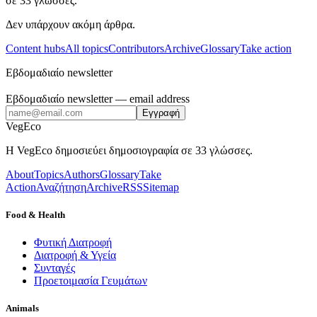
σε 33 γλώσσες.
Δεν υπάρχουν ακόμη άρθρα.
Content hubs
All topics
Contributors
Archive
Glossary
Take action
Εβδομαδιαίο newsletter
Εβδομαδιαίο newsletter
— email address
Εγγραφή
VegEco
Η VegEco δημοσιεύει δημοσιογραφία σε 33 γλώσσες.
About
Topics
Authors
Glossary
Take
Action
Αναζήτηση
Archive
RSS
Sitemap
Food & Health
Φυτική Διατροφή
Διατροφή & Υγεία
Συνταγές
Προετοιμασία Γευμάτων
Animals