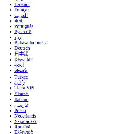
Español
Français
العربية
বাংলা
Português
Русский
اردو
Bahasa Indonesia
Deutsch
日本語
Kiswahili
मराठी
తెలుగు
Türkçe
தமிழ்
Tiếng Việt
한국어
Italiano
فارسی
Polski
Nederlands
Українська
Română
Ελληνικά