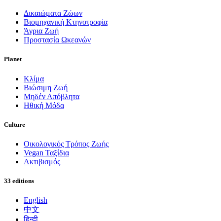
Δικαιώματα Ζώων
Βιομηχανική Κτηνοτροφία
Άγρια Ζωή
Προστασία Ωκεανών
Planet
Κλίμα
Βιώσιμη Ζωή
Μηδέν Απόβλητα
Ηθική Μόδα
Culture
Οικολογικός Τρόπος Ζωής
Vegan Ταξίδια
Ακτιβισμός
33 editions
English
中文
हिन्दी