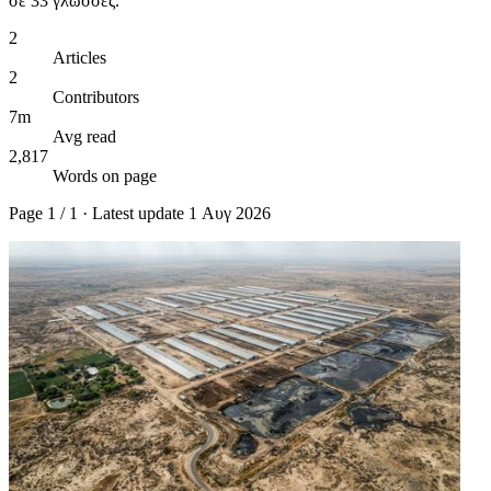
σε 33 γλώσσες.
2
Articles
2
Contributors
7m
Avg read
2,817
Words on page
Page
1
/
1
· Latest update
1 Αυγ 2026