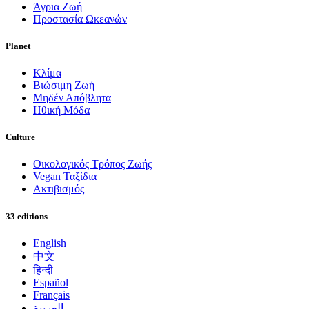
Άγρια Ζωή
Προστασία Ωκεανών
Planet
Κλίμα
Βιώσιμη Ζωή
Μηδέν Απόβλητα
Ηθική Μόδα
Culture
Οικολογικός Τρόπος Ζωής
Vegan Ταξίδια
Ακτιβισμός
33 editions
English
中文
हिन्दी
Español
Français
العربية