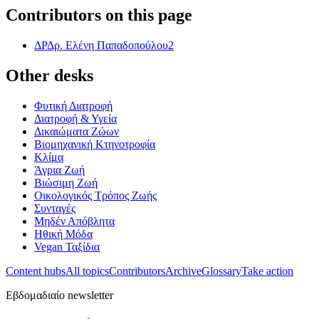
Contributors on this page
ΔΡ
Δρ. Ελένη Παπαδοπούλου
2
Other desks
Φυτική Διατροφή
Διατροφή & Υγεία
Δικαιώματα Ζώων
Βιομηχανική Κτηνοτροφία
Κλίμα
Άγρια Ζωή
Βιώσιμη Ζωή
Οικολογικός Τρόπος Ζωής
Συνταγές
Μηδέν Απόβλητα
Ηθική Μόδα
Vegan Ταξίδια
Content hubs
All topics
Contributors
Archive
Glossary
Take action
Εβδομαδιαίο newsletter