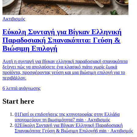
Ακτιβισμός
Εύκολη Συνταγή για Βίγκαν Ελληνική
Παραδοσιακή Σπανακόπιτα: Γεύση &
Βιώσιμη Επιλογή
Αυτή η συνταγή για βίγκαν ελληνική παραδοσιακή σπανακόπιτα
δείχνει πώς να απολαύσετε ένα κλασικό πιάτο χωρίς ζωικά
προϊόντα, προσφέροντας γεύση και μια βιώσιμη επιλογή για το
περιβάλλον.
6
λεπτά ανάγνωσης
Start here
01
Γιατί οι επιδοτήσεις της κτηνοτροφίας στην Ελλάδα
υπονομεύουν τη βιωσιμότητα
7
min ·
Ακτιβισμός
02
Εύκολη Συνταγή για Βίγκαν Ελληνική Παραδοσιακή
Σπανακόπιτα: Γεύση & Βιώσιμη Επιλογή
6
min ·
Ακτιβισμός