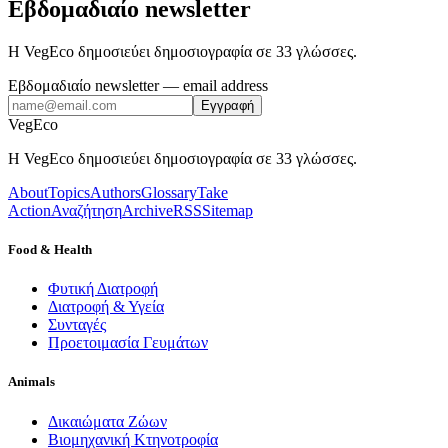
Εβδομαδιαίο newsletter
Η VegEco δημοσιεύει δημοσιογραφία σε 33 γλώσσες.
Εβδομαδιαίο newsletter
— email address
Εγγραφή
VegEco
Η VegEco δημοσιεύει δημοσιογραφία σε 33 γλώσσες.
About
Topics
Authors
Glossary
Take
Action
Αναζήτηση
Archive
RSS
Sitemap
Food & Health
Φυτική Διατροφή
Διατροφή & Υγεία
Συνταγές
Προετοιμασία Γευμάτων
Animals
Δικαιώματα Ζώων
Βιομηχανική Κτηνοτροφία