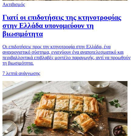
Ακτιβισμός
Γιατί οι επιδοτήσεις της κτηνοτροφίας
στην Ελλάδα υπονομεύουν τη
βιωσιμότητα
Οι επιδοτήσεις προς την κτηνοτροφία στην Ελλάδα, ένα
αναχρονιστικό σύστημα, ενισχύουν ένα αναποτελεσματικό και
περιβαλλοντικά επιβλαβές μοντέλο παραγωγής, αντί να προωθούν
τη βιωσιμότητα.
7
λεπτά ανάγνωσης