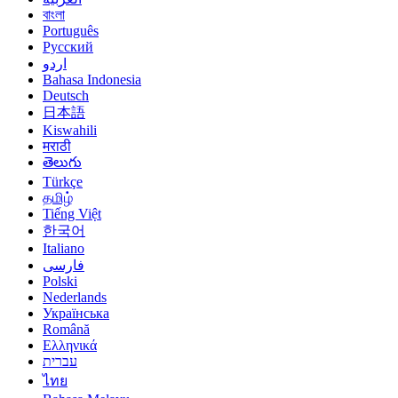
বাংলা
Português
Русский
اردو
Bahasa Indonesia
Deutsch
日本語
Kiswahili
मराठी
తెలుగు
Türkçe
தமிழ்
Tiếng Việt
한국어
Italiano
فارسی
Polski
Nederlands
Українська
Română
Ελληνικά
עברית
ไทย