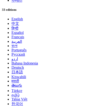
সক্রিয়তা
33 editions
English
中文
हिन्दी
Español
Français
العربية
বাংলা
Português
Русский
اردو
Bahasa Indonesia
Deutsch
日本語
Kiswahili
मराठी
తెలుగు
Türkçe
தமிழ்
Tiếng Việt
한국어