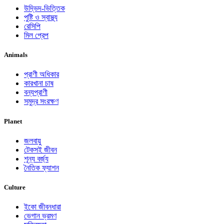
উদ্ভিদ-ভিত্তিক
পুষ্টি ও স্বাস্থ্য
রেসিপি
মিল প্রেপ
Animals
প্রাণী অধিকার
কারখানা চাষ
বন্যপ্রাণী
সমুদ্র সংরক্ষণ
Planet
জলবায়ু
টেকসই জীবন
শূন্য বর্জ্য
নৈতিক ফ্যাশন
Culture
ইকো জীবনধারা
ভেগান ভ্রমণ