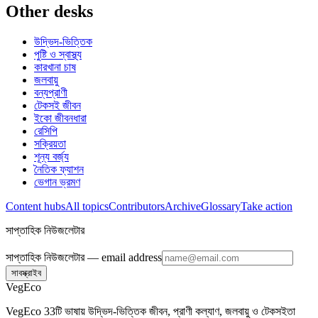
Other desks
উদ্ভিদ-ভিত্তিক
পুষ্টি ও স্বাস্থ্য
কারখানা চাষ
জলবায়ু
বন্যপ্রাণী
টেকসই জীবন
ইকো জীবনধারা
রেসিপি
সক্রিয়তা
শূন্য বর্জ্য
নৈতিক ফ্যাশন
ভেগান ভ্রমণ
Content hubs
All topics
Contributors
Archive
Glossary
Take action
সাপ্তাহিক নিউজলেটার
সাপ্তাহিক নিউজলেটার
— email address
সাবস্ক্রাইব
VegEco
VegEco 33টি ভাষায় উদ্ভিদ-ভিত্তিক জীবন, প্রাণী কল্যাণ, জলবায়ু ও টেকসইতা