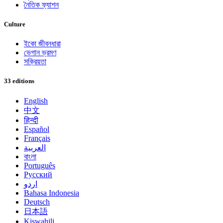
নৈতিক ফ্যাশন
Culture
ইকো জীবনধারা
ভেগান ভ্রমণ
সক্রিয়তা
33 editions
English
中文
हिन्दी
Español
Français
العربية
বাংলা
Português
Русский
اردو
Bahasa Indonesia
Deutsch
日本語
Kiswahili