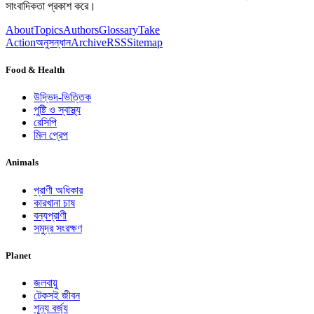
সাংবাদিকতা প্রকাশ করে।
About
Topics
Authors
Glossary
Take
Action
অনুসন্ধান
Archive
RSS
Sitemap
Food & Health
উদ্ভিদ-ভিত্তিক
পুষ্টি ও স্বাস্থ্য
রেসিপি
মিল প্রেপ
Animals
প্রাণী অধিকার
কারখানা চাষ
বন্যপ্রাণী
সমুদ্র সংরক্ষণ
Planet
জলবায়ু
টেকসই জীবন
শূন্য বর্জ্য