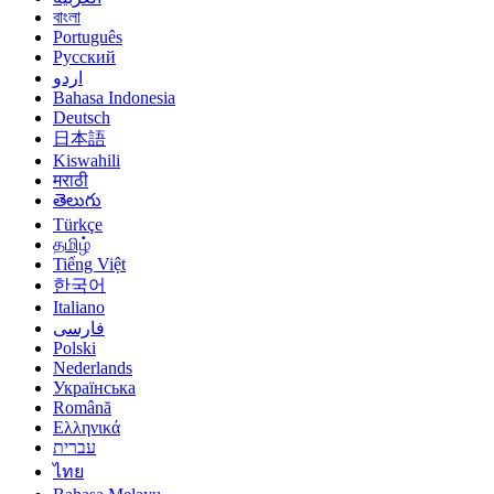
বাংলা
Português
Русский
اردو
Bahasa Indonesia
Deutsch
日本語
Kiswahili
मराठी
తెలుగు
Türkçe
தமிழ்
Tiếng Việt
한국어
Italiano
فارسی
Polski
Nederlands
Українська
Română
Ελληνικά
עברית
ไทย