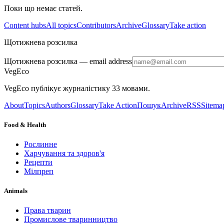
Поки що немає статей.
Content hubs
All topics
Contributors
Archive
Glossary
Take action
Щотижнева розсилка
Щотижнева розсилка
— email address
VegEco
VegEco публікує журналістику 33 мовами.
About
Topics
Authors
Glossary
Take Action
Пошук
Archive
RSS
Sitema
Food & Health
Рослинне
Харчування та здоров'я
Рецепти
Мілпреп
Animals
Права тварин
Промислове тваринництво