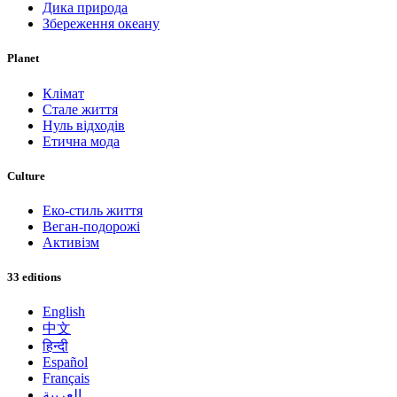
Дика природа
Збереження океану
Planet
Клімат
Стале життя
Нуль відходів
Етична мода
Culture
Еко-стиль життя
Веган-подорожі
Активізм
33 editions
English
中文
हिन्दी
Español
Français
العربية