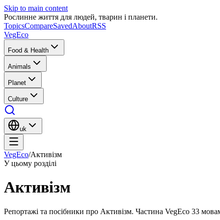
Skip to main content
Рослинне життя для людей, тварин і планети.
Topics
Compare
Saved
About
RSS
VegEco
Food & Health
Animals
Planet
Culture
uk
VegEco
/
Активізм
У цьому розділі
Активізм
Репортажі та посібники про Активізм. Частина VegEco 33 мова