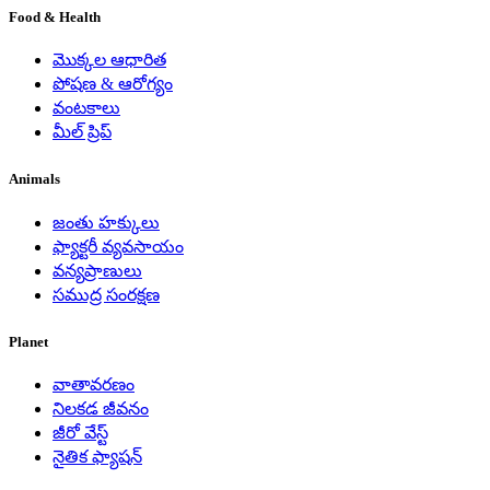
Food & Health
మొక్కల ఆధారిత
పోషణ & ఆరోగ్యం
వంటకాలు
మీల్ ప్రిప్
Animals
జంతు హక్కులు
ఫ్యాక్టరీ వ్యవసాయం
వన్యప్రాణులు
సముద్ర సంరక్షణ
Planet
వాతావరణం
నిలకడ జీవనం
జీరో వేస్ట్
నైతిక ఫ్యాషన్