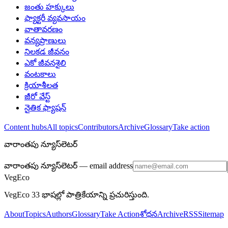
జంతు హక్కులు
ఫ్యాక్టరీ వ్యవసాయం
వాతావరణం
వన్యప్రాణులు
నిలకడ జీవనం
ఎకో జీవనశైలి
వంటకాలు
క్రియాశీలత
జీరో వేస్ట్
నైతిక ఫ్యాషన్
Content hubs
All topics
Contributors
Archive
Glossary
Take action
వారాంతపు న్యూస్‌లెటర్
వారాంతపు న్యూస్‌లెటర్
— email address
VegEco
VegEco 33 భాషల్లో పాత్రికేయాన్ని ప్రచురిస్తుంది.
About
Topics
Authors
Glossary
Take Action
శోధన
Archive
RSS
Sitemap