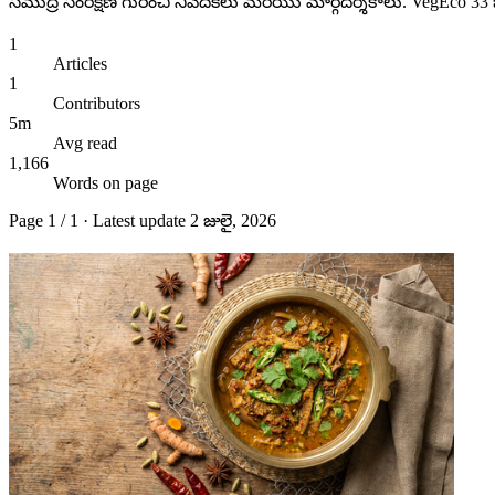
సముద్ర సంరక్షణ గురించి నివేదికలు మరియు మార్గదర్శకాలు. VegEco 33 భాష
1
Articles
1
Contributors
5m
Avg read
1,166
Words on page
Page
1
/
1
· Latest update
2 జులై, 2026