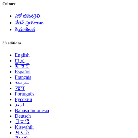
Culture
ఎకో జీవనశైలి
వేగన్ ప్రయాణం
క్రియాశీలత
33 editions
English
中文
हिन्दी
Español
Français
العربية
বাংলা
Português
Русский
اردو
Bahasa Indonesia
Deutsch
日本語
Kiswahili
मराठी