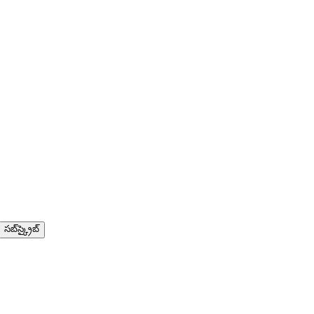
సబ్‌స్క్రైబ్