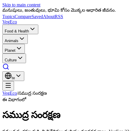
Skip to main content
మనుషులు, జంతువులు, భూమి కోసం మొక్కల ఆధారిత జీవనం.
Topics
Compare
Saved
About
RSS
VegEco
Food & Health
Animals
Planet
Culture
te
VegEco
/
సముద్ర సంరక్షణ
ఈ విభాగంలో
సముద్ర సంరక్షణ