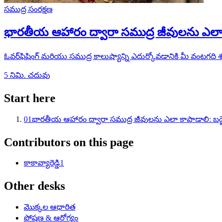
సముద్ర సంరక్షణ
భారతీయ ఆహారం ద్వారా సముద్ర జీవులను ఎలా క
ఓవర్‌ఫిషింగ్ మరియు సముద్ర కాలుష్యాన్ని ఎదుర్కోవడానికి మీ వంటగద
5
నిమి. చదువు
Start here
01
భారతీయ ఆహారం ద్వారా సముద్ర జీవులను ఎలా కాపాడాలి: బడ్జ
Contributors on this page
కా
కావ్యారెడ్డి
1
Other desks
మొక్కల ఆధారిత
పోషణ & ఆరోగ్యం