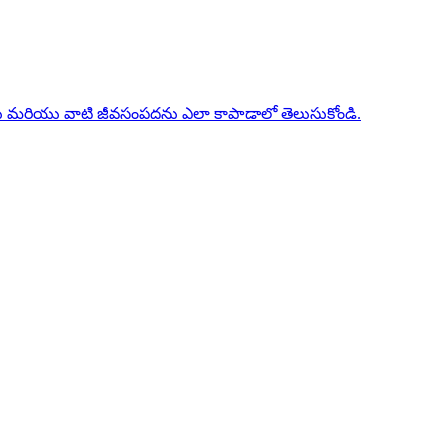
ాలను మరియు వాటి జీవసంపదను ఎలా కాపాడాలో తెలుసుకోండి.