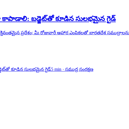
ాపాడాలి: బడ్జెట్‌తో కూడిన సులభమైన గైడ్
ి శక్తివంతమైన ప్రదేశం; మీ రోజువారీ ఆహార ఎంపికలతో భారతదేశ సముద్ర
ెట్‌తో కూడిన సులభమైన గైడ్
5
min ·
సముద్ర సంరక్షణ